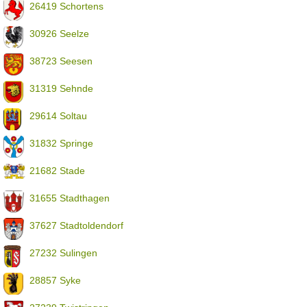
26419 Schortens
30926 Seelze
38723 Seesen
31319 Sehnde
29614 Soltau
31832 Springe
21682 Stade
31655 Stadthagen
37627 Stadtoldendorf
27232 Sulingen
28857 Syke