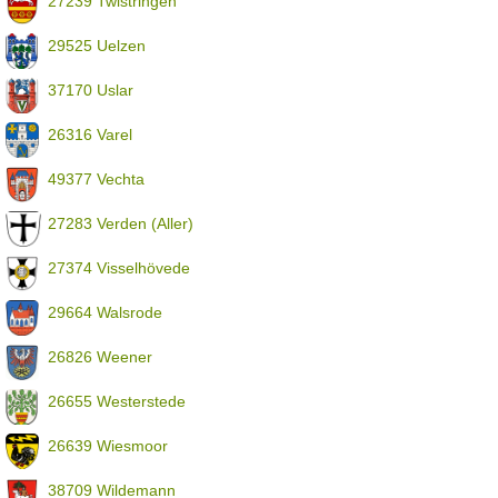
27239 Twistringen
29525 Uelzen
37170 Uslar
26316 Varel
49377 Vechta
27283 Verden (Aller)
27374 Visselhövede
29664 Walsrode
26826 Weener
26655 Westerstede
26639 Wiesmoor
38709 Wildemann