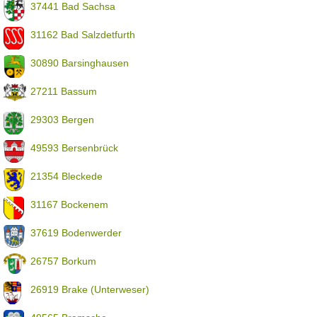
37441 Bad Sachsa
31162 Bad Salzdetfurth
30890 Barsinghausen
27211 Bassum
29303 Bergen
49593 Bersenbrück
21354 Bleckede
31167 Bockenem
37619 Bodenwerder
26757 Borkum
26919 Brake (Unterweser)