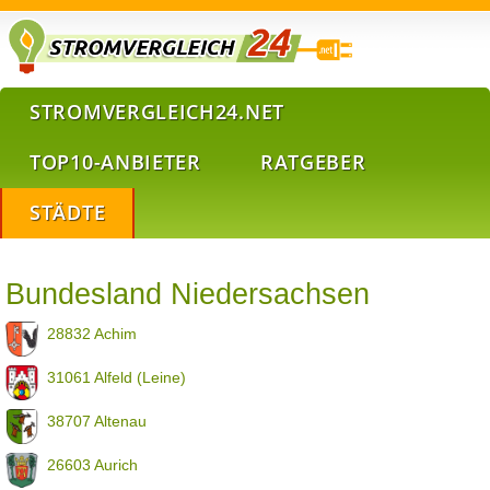
STROMVERGLEICH24.NET
TOP10-ANBIETER
RATGEBER
STÄDTE
Bundesland Niedersachsen
28832 Achim
31061 Alfeld (Leine)
38707 Altenau
26603 Aurich