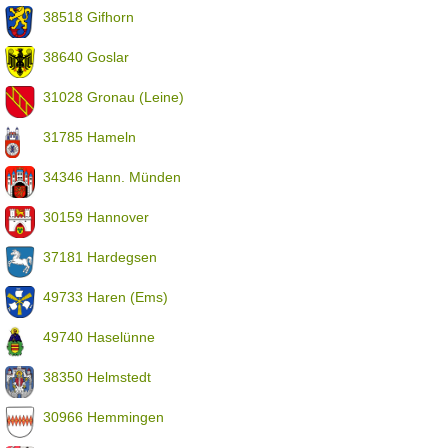
38518 Gifhorn
38640 Goslar
31028 Gronau (Leine)
31785 Hameln
34346 Hann. Münden
30159 Hannover
37181 Hardegsen
49733 Haren (Ems)
49740 Haselünne
38350 Helmstedt
30966 Hemmingen