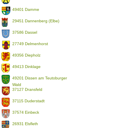
49401 Damme
29451 Dannenberg (Elbe)
37586 Dassel
27749 Delmenhorst
49356 Diepholz
49413 Dinklage
49201 Dissen am Teutoburger
Wald
37127 Dransfeld
37115 Duderstadt
37574 Einbeck
26931 Elsfleth