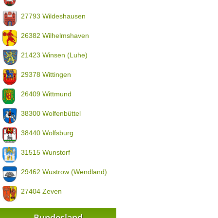
27793 Wildeshausen
26382 Wilhelmshaven
21423 Winsen (Luhe)
29378 Wittingen
26409 Wittmund
38300 Wolfenbüttel
38440 Wolfsburg
31515 Wunstorf
29462 Wustrow (Wendland)
27404 Zeven
Bundesland