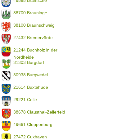
49565 Bramsche
38700 Braunlage
38100 Braunschweig
27432 Bremervörde
21244 Buchholz in der
Nordheide
31303 Burgdorf
30938 Burgwedel
21614 Buxtehude
29221 Celle
38678 Clausthal-Zellerfeld
49661 Cloppenburg
27472 Cuxhaven