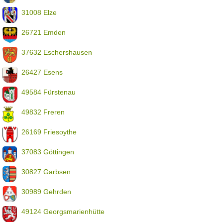
31008 Elze
26721 Emden
37632 Eschershausen
26427 Esens
49584 Fürstenau
49832 Freren
26169 Friesoythe
37083 Göttingen
30827 Garbsen
30989 Gehrden
49124 Georgsmarienhütte