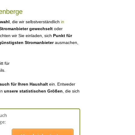
enberge
swahl
, die wir selbstverständlich
in
Stromanbieter gewechselt
oder
ten wir Sie einladen, sich
Punkt für
 günstigsten Stromanbieter
ausmachen,
tt für
ls.
auch für Ihren Haushalt
ein. Entweder
en
unsere statistischen Größen
, die sich
auch
ge: