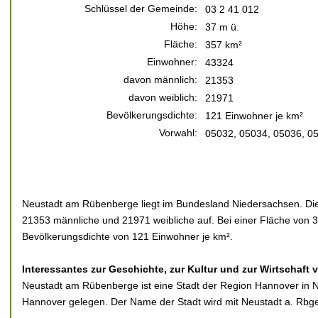
Schlüssel der Gemeinde:
03 2 41 012
Höhe:
37 m ü.
Fläche:
357 km²
Einwohner:
43324
davon männlich:
21353
davon weiblich:
21971
Bevölkerungsdichte:
121 Einwohner je km²
Vorwahl:
05032, 05034, 05036, 0
Neustadt am Rübenberge liegt im Bundesland Niedersachsen. Die 
21353 männliche und 21971 weibliche auf. Bei einer Fläche von 3
Bevölkerungsdichte von 121 Einwohner je km².
Interessantes zur Geschichte, zur Kultur und zur Wirtschaf
Neustadt am Rübenberge ist eine Stadt der Region Hannover in
Hannover gelegen. Der Name der Stadt wird mit Neustadt a. Rbg