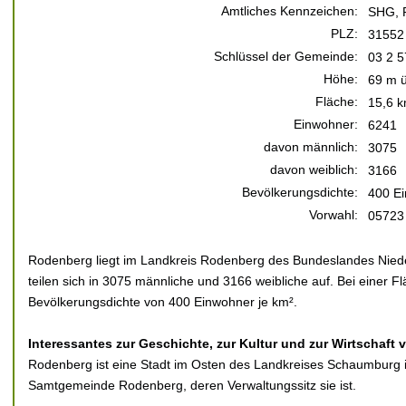
Amtliches Kennzeichen:
SHG, 
PLZ:
31552
Schlüssel der Gemeinde:
03 2 5
Höhe:
69 m ü
Fläche:
15,6 k
Einwohner:
6241
davon männlich:
3075
davon weiblich:
3166
Bevölkerungsdichte:
400 Ei
Vorwahl:
05723
Rodenberg liegt im Landkreis Rodenberg des Bundeslandes Nied
teilen sich in 3075 männliche und 3166 weibliche auf. Bei einer Fl
Bevölkerungsdichte von 400 Einwohner je km².
Interessantes zur Geschichte, zur Kultur und zur Wirtschaft
Rodenberg ist eine Stadt im Osten des Landkreises Schaumburg 
Samtgemeinde Rodenberg, deren Verwaltungssitz sie ist.