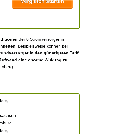
nditionen
der 0 Stromversorger in
hkeiten
. Beispielsweise können bei
undversorger in den günstigsten Tarif
 Aufwand eine enorme Wirkung
zu
denberg.
berg
rsachsen
mburg
berg