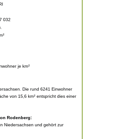
RI
7 032
.
m²
nwohner je km²
ersachsen. Die rund 6241 Einwohner
äche von 15,6 km² entspricht dies einer
 von Rodenberg:
in Niedersachsen und gehört zur