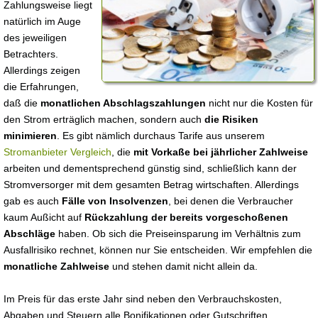
Zahlungsweise liegt
natürlich im Auge
des jeweiligen
Betrachters.
Allerdings zeigen
die Erfahrungen,
daß die
monatlichen Abschlagszahlungen
nicht nur die Kosten für
den Strom erträglich machen, sondern auch
die Risiken
minimieren
. Es gibt nämlich durchaus Tarife aus unserem
Stromanbieter Vergleich
, die
mit Vorkaße bei jährlicher Zahlweise
arbeiten und dementsprechend günstig sind, schließlich kann der
Stromversorger mit dem gesamten Betrag wirtschaften. Allerdings
gab es auch
Fälle von Insolvenzen
, bei denen die Verbraucher
kaum Außicht auf
Rückzahlung der bereits vorgeschoßenen
Abschläge
haben. Ob sich die Preiseinsparung im Verhältnis zum
Ausfallrisiko rechnet, können nur Sie entscheiden. Wir empfehlen die
monatliche Zahlweise
und stehen damit nicht allein da.
Im Preis für das erste Jahr sind neben den Verbrauchskosten,
Abgaben und Steuern alle Bonifikationen oder Gutschriften