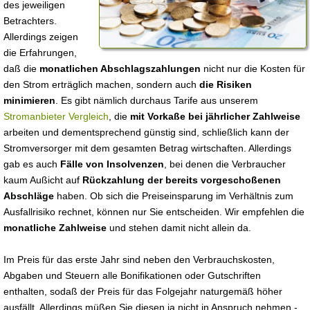
des jeweiligen
Betrachters.
Allerdings zeigen
die Erfahrungen,
daß die
monatlichen Abschlagszahlungen
nicht nur die Kosten für
den Strom erträglich machen, sondern auch
die Risiken
minimieren
. Es gibt nämlich durchaus Tarife aus unserem
Stromanbieter Vergleich
, die
mit Vorkaße bei jährlicher Zahlweise
arbeiten und dementsprechend günstig sind, schließlich kann der
Stromversorger mit dem gesamten Betrag wirtschaften. Allerdings
gab es auch
Fälle von Insolvenzen
, bei denen die Verbraucher
kaum Außicht auf
Rückzahlung der bereits vorgeschoßenen
Abschläge
haben. Ob sich die Preiseinsparung im Verhältnis zum
Ausfallrisiko rechnet, können nur Sie entscheiden. Wir empfehlen die
monatliche Zahlweise
und stehen damit nicht allein da.
Im Preis für das erste Jahr sind neben den Verbrauchskosten,
Abgaben und Steuern alle Bonifikationen oder Gutschriften
enthalten, sodaß der Preis für das Folgejahr naturgemäß höher
ausfällt. Allerdings müßen Sie diesen ja nicht in Anspruch nehmen -