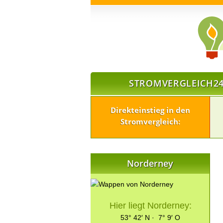
STROMVERGLEICH24
Direkteinstieg in den
Stromvergleich:
Norderney
Hier liegt Norderney:
53° 42′ N · 7° 9′ O