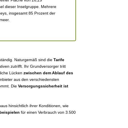
einer Fläche von 26,29
el dieser Inselgruppe. Mehrere
rneys, insgesamt 85 Prozent der
nmeer.
ständig. Naturgemäß sind die
Tarife
tiven zutrifft. Ihr Grundversorger tritt
tliche Lücken
zwischen dem Ablauf des
 Anbieter aus den verschiedensten
kommt. Die
Versorgungssicherheit ist
us hinsichtlich ihrer Konditionen, wie
beispielen
für einen Verbrauch von 3.500