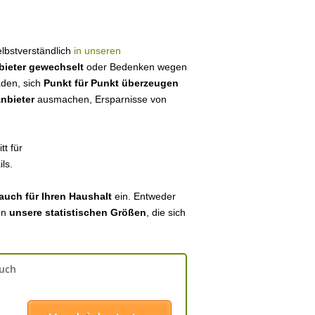
selbstverständlich
in unseren
bieter gewechselt
oder Bedenken wegen
aden, sich
Punkt für Punkt überzeugen
anbieter
ausmachen, Ersparnisse von
tt für
ls.
auch für Ihren Haushalt
ein. Entweder
en
unsere statistischen Größen
, die sich
auch