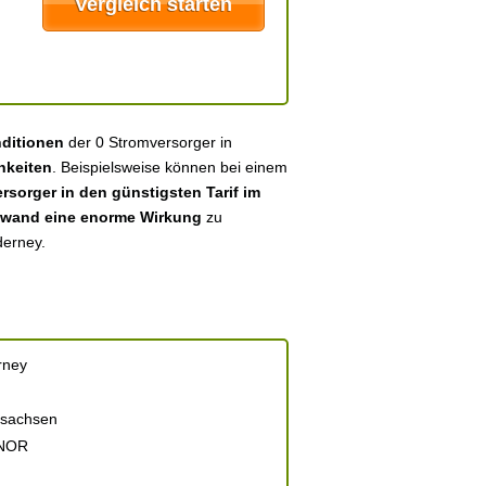
nditionen
der 0 Stromversorger in
hkeiten
. Beispielsweise können bei einem
sorger in den günstigsten Tarif im
fwand eine enorme Wirkung
zu
derney.
rney
rsachsen
 NOR