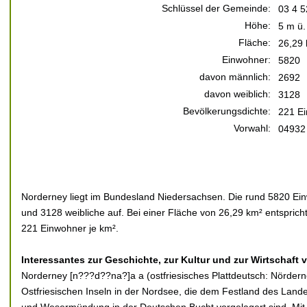
Schlüssel der Gemeinde:
03 4 5
Höhe:
5 m ü.
Fläche:
26,29
Einwohner:
5820
davon männlich:
2692
davon weiblich:
3128
Bevölkerungsdichte:
221 Ei
Vorwahl:
04932
Norderney liegt im Bundesland Niedersachsen. Die rund 5820 Ein
und 3128 weibliche auf. Bei einer Fläche von 26,29 km² entsprich
221 Einwohner je km².
Interessantes zur Geschichte, zur Kultur und zur Wirtschaft
Norderney [n???d??na?]a a (ostfriesisches Plattdeutsch: Nörderne
Ostfriesischen Inseln in der Nordsee, die dem Festland des Lan