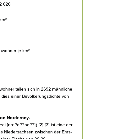
2 020
 km²
nwohner je km²
wohner teilen sich in 2692 männliche
t dies einer Bevölkerungsdichte von
 von Norderney:
ei [nœ?d??ne??]) [2] [3] ist eine der
des Niedersachsen zwischen der Ems-