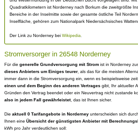
und Wesermündung in der Deutschen Bucht vorgelagert sind. Mit 
Quadratkilometern ist Norderney nach Borkum die zweitgrößte Ins
Bereiche in der Inselmitte sowie der gesamte östliche Teil Norde
Inselfläche, gehören zum Nationalpark Niedersächsisches Watte
Der Link zu Norderney bei
Wikipedia
.
Stromversorger in 26548 Norderney
Für die
generelle Grundversorgung mit Strom
ist in Norderney zu
dieses Anbieters um Einiges teurer
, als das für die meisten Alterna
immer dann in die Stromversorgung ein, wenn es beispielsweise zei
einen und dem Beginn des anderen Vertrages
gibt, Ihr aktueller
Gründen den Vertrag beendet oder ein Neuvertrag nicht zustande 
also in jedem Fall gewährleistet
, das ist Ihnen sicher.
Die
aktuell 0 Tarifangebote in Norderney
unterscheiden sich durcha
Ihnen eine
Übersicht der günstigsten Anbieter mit Berechnungs
kWh pro Jahr verdeutlichen soll: