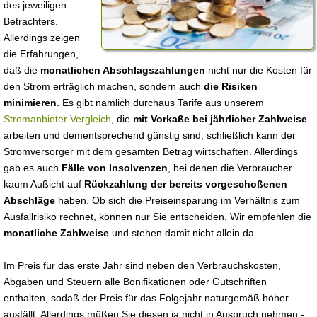
des jeweiligen
Betrachters.
Allerdings zeigen
die Erfahrungen,
daß die
monatlichen Abschlagszahlungen
nicht nur die Kosten für
den Strom erträglich machen, sondern auch
die Risiken
minimieren
. Es gibt nämlich durchaus Tarife aus unserem
Stromanbieter Vergleich
, die
mit Vorkaße bei jährlicher Zahlweise
arbeiten und dementsprechend günstig sind, schließlich kann der
Stromversorger mit dem gesamten Betrag wirtschaften. Allerdings
gab es auch
Fälle von Insolvenzen
, bei denen die Verbraucher
kaum Außicht auf
Rückzahlung der bereits vorgeschoßenen
Abschläge
haben. Ob sich die Preiseinsparung im Verhältnis zum
Ausfallrisiko rechnet, können nur Sie entscheiden. Wir empfehlen die
monatliche Zahlweise
und stehen damit nicht allein da.
Im Preis für das erste Jahr sind neben den Verbrauchskosten,
Abgaben und Steuern alle Bonifikationen oder Gutschriften
enthalten, sodaß der Preis für das Folgejahr naturgemäß höher
ausfällt. Allerdings müßen Sie diesen ja nicht in Anspruch nehmen -