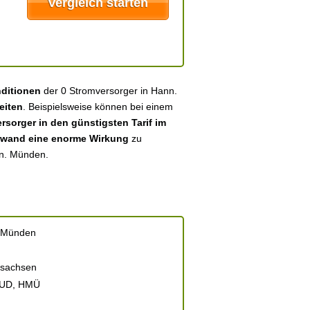
nditionen
der 0 Stromversorger in Hann.
eiten
. Beispielsweise können bei einem
sorger in den günstigsten Tarif im
fwand eine enorme Wirkung
zu
nn. Münden.
 Münden
rsachsen
UD, HMÜ