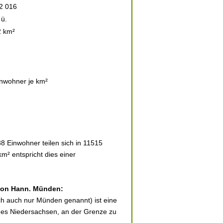
2 016
ü.
2 km²
nwohner je km²
 Einwohner teilen sich in 11515
m² entspricht dies einer
 von Hann. Münden:
 auch nur Münden genannt) ist eine
hes Niedersachsen, an der Grenze zu