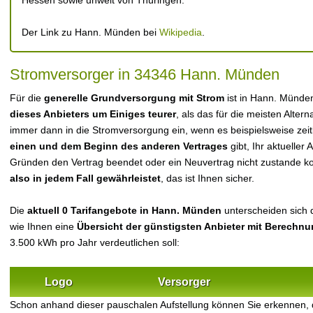
Hessen sowie unweit von Thüringen.
Der Link zu Hann. Münden bei
Wikipedia
.
Stromversorger in 34346 Hann. Münden
Für die
generelle Grundversorgung mit Strom
ist in Hann. Münde
dieses Anbieters um Einiges teurer
, als das für die meisten Alterna
immer dann in die Stromversorgung ein, wenn es beispielsweise zei
einen und dem Beginn des anderen Vertrages
gibt, Ihr aktueller
Gründen den Vertrag beendet oder ein Neuvertrag nicht zustande 
also in jedem Fall gewährleistet
, das ist Ihnen sicher.
Die
aktuell 0 Tarifangebote in Hann. Münden
unterscheiden sich d
wie Ihnen eine
Übersicht der günstigsten Anbieter mit Berechn
3.500 kWh pro Jahr verdeutlichen soll:
Logo
Versorger
Schon anhand dieser pauschalen Aufstellung können Sie erkennen,