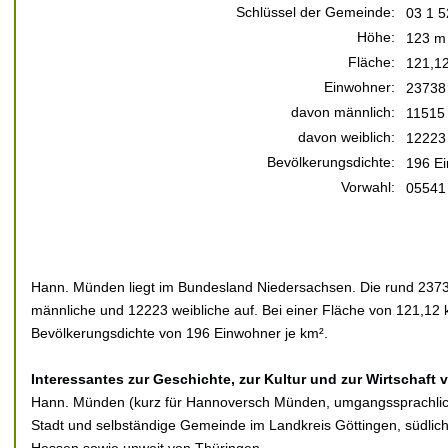
Schlüssel der Gemeinde:
03 1 5
Höhe:
123 m 
Fläche:
121,1
Einwohner:
23738
davon männlich:
11515
davon weiblich:
12223
Bevölkerungsdichte:
196 Ei
Vorwahl:
05541
Hann. Münden liegt im Bundesland Niedersachsen. Die rund 23738
männliche und 12223 weibliche auf. Bei einer Fläche von 121,12 k
Bevölkerungsdichte von 196 Einwohner je km².
Interessantes zur Geschichte, zur Kultur und zur Wirtschaft
Hann. Münden (kurz für Hannoversch Münden, umgangssprachlich
Stadt und selbständige Gemeinde im Landkreis Göttingen, südlic