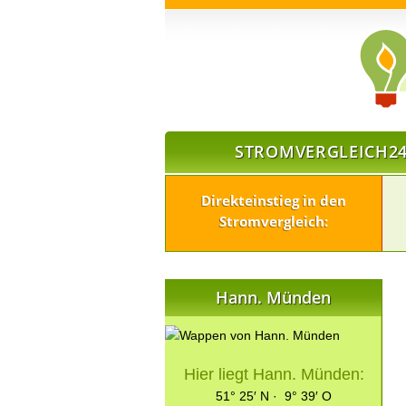
STROMVERGLEICH24
Direkteinstieg in den
Stromvergleich:
Hann. Münden
Hier liegt Hann. Münden:
51° 25′ N · 9° 39′ O