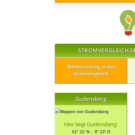
STROMVERGLEICH24
Direkteinstieg in den
Stromvergleich:
Gudensberg
Hier liegt Gudensberg:
51° 11′ N · 9° 22′ O