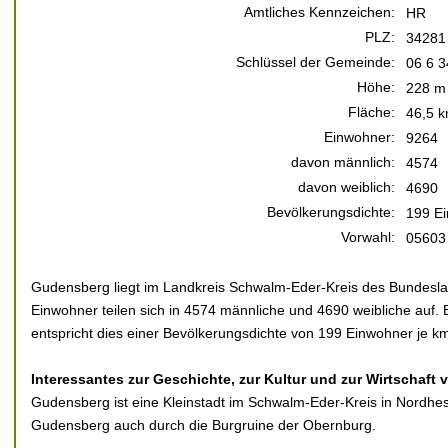
Amtliches Kennzeichen:
HR
PLZ:
34281
Schlüssel der Gemeinde:
06 6 3
Höhe:
228 m 
Fläche:
46,5 k
Einwohner:
9264
davon männlich:
4574
davon weiblich:
4690
Bevölkerungsdichte:
199 Ei
Vorwahl:
05603
Gudensberg liegt im Landkreis Schwalm-Eder-Kreis des Bundesl
Einwohner teilen sich in 4574 männliche und 4690 weibliche auf. 
entspricht dies einer Bevölkerungsdichte von 199 Einwohner je km
Interessantes zur Geschichte, zur Kultur und zur Wirtschaft
Gudensberg ist eine Kleinstadt im Schwalm-Eder-Kreis in Nordhes
Gudensberg auch durch die Burgruine der Obernburg.