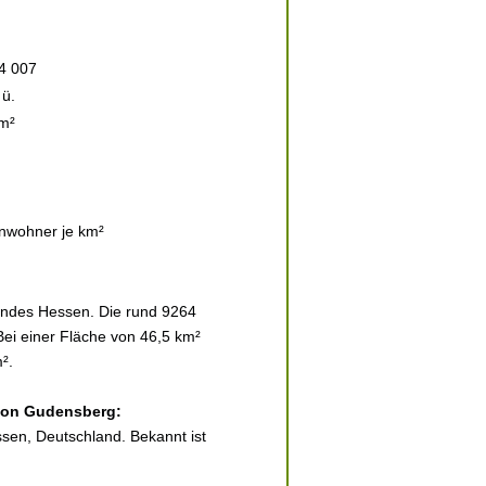
4 007
ü.
m²
nwohner je km²
andes Hessen. Die rund 9264
Bei einer Fläche von 46,5 km²
².
 von Gudensberg:
sen, Deutschland. Bekannt ist