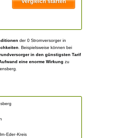
nditionen
der 0 Stromversorger in
chkeiten
. Beispielsweise können bei
undversorger in den günstigsten Tarif
 Aufwand eine enorme Wirkung
zu
densberg.
sberg
n
lm-Eder-Kreis