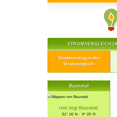
STROMVERGLEICH24
Direkteinstieg in den
Stromvergleich:
Baunatal
Hier liegt Baunatal:
51° 16′ N · 9° 25′ O