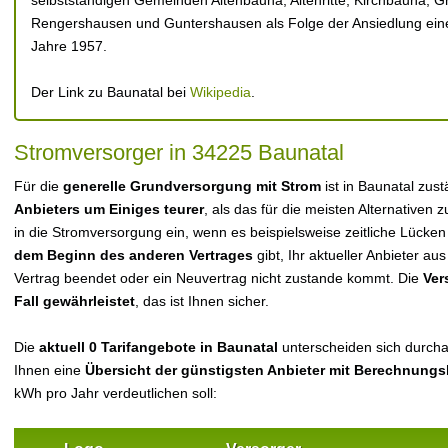
selbstständigen Gemeinden Altenbauna, Altenritte, Kirchbauna, G
Rengershausen und Guntershausen als Folge der Ansiedlung ei
Jahre 1957.
Der Link zu Baunatal bei
Wikipedia
.
Stromversorger in 34225 Baunatal
Für die
generelle Grundversorgung mit Strom
ist in Baunatal zus
Anbieters um Einiges teurer
, als das für die meisten Alternativen z
in die Stromversorgung ein, wenn es beispielsweise zeitliche Lücke
dem Beginn des anderen Vertrages
gibt, Ihr aktueller Anbieter 
Vertrag beendet oder ein Neuvertrag nicht zustande kommt. Die
Ver
Fall gewährleistet
, das ist Ihnen sicher.
Die
aktuell 0 Tarifangebote in Baunatal
unterscheiden sich durchau
Ihnen eine
Übersicht der günstigsten Anbieter mit Berechnungs
kWh pro Jahr verdeutlichen soll: