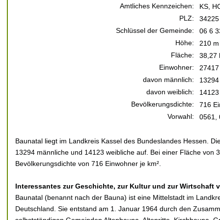
Amtliches Kennzeichen:
KS, H
PLZ:
34225
Schlüssel der Gemeinde:
06 6 3
Höhe:
210 m 
Fläche:
38,27
Einwohner:
27417
davon männlich:
13294
davon weiblich:
14123
Bevölkerungsdichte:
716 Ei
Vorwahl:
0561,
Baunatal liegt im Landkreis Kassel des Bundeslandes Hessen. Die
13294 männliche und 14123 weibliche auf. Bei einer Fläche von 38
Bevölkerungsdichte von 716 Einwohner je km².
Interessantes zur Geschichte, zur Kultur und zur Wirtschaft 
Baunatal (benannt nach der Bauna) ist eine Mittelstadt im Landkr
Deutschland. Sie entstand am 1. Januar 1964 durch den Zusam