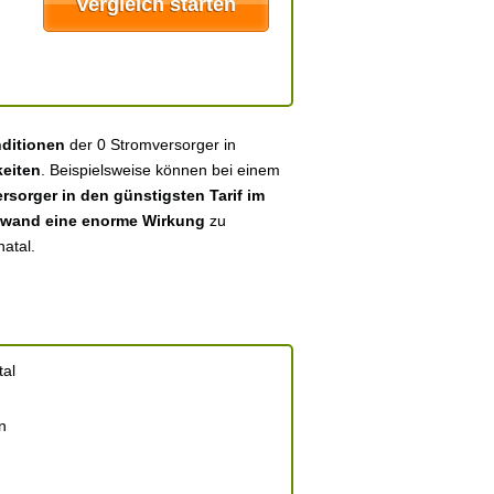
nditionen
der 0 Stromversorger in
eiten
. Beispielsweise können bei einem
sorger in den günstigsten Tarif im
fwand eine enorme Wirkung
zu
natal.
al
n