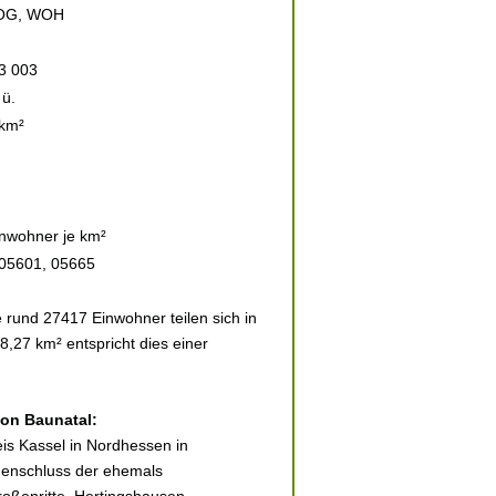
OG, WOH
3 003
ü.
 km²
nwohner je km²
 05601, 05665
 rund 27417 Einwohner teilen sich in
,27 km² entspricht dies einer
von Baunatal:
eis Kassel in Nordhessen in
menschluss der ehemals