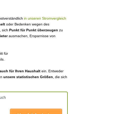
lbstverständlich
in unseren Stromvergleich
elt
oder Bedenken wegen des
, sich
Punkt für Punkt überzeugen
zu
ieter
ausmachen, Ersparnisse von
tt für
ls.
auch für Ihren Haushalt
ein. Entweder
en
unsere statistischen Größen
, die sich
auch