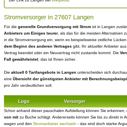
Der Link zu Langen bei
Wikipedia
.
Stromversorger in 27607 Langen
Für die
generelle Grundversorgung mit Strom
ist in Langen zust
Anbieters um Einiges teurer
, als das für die meisten Alternativen z
in die Stromversorgung ein, wenn es beispielsweise zeitliche Lücke
dem Beginn des anderen Vertrages
gibt, Ihr aktueller Anbieter 
Vertrag beendet oder ein Neuvertrag nicht zustande kommt. Die
Ver
Fall gewährleistet
, das ist Ihnen sicher.
Die
aktuell 0 Tarifangebote in Langen
unterscheiden sich durchaus 
eine
Übersicht der günstigsten Anbieter mit Berechnungsbeisp
pro Jahr verdeutlichen soll:
Logo
Versorger
Schon anhand dieser pauschalen Aufstellung können Sie erkennen,
von mit
zu Buche schlägt. Andererseits können Sie bis zu direkt in
wagen und den
Stromanbieter wechseln
- das sind doch starke Arg