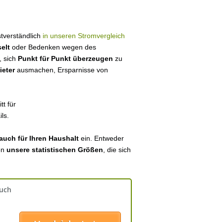
bstverständlich
in unseren Stromvergleich
elt
oder Bedenken wegen des
, sich
Punkt für Punkt überzeugen
zu
ieter
ausmachen, Ersparnisse von
tt für
ls.
auch für Ihren Haushalt
ein. Entweder
en
unsere statistischen Größen
, die sich
auch