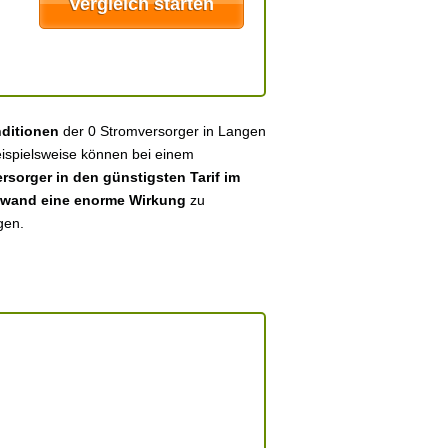
nditionen
der 0 Stromversorger in Langen
eispielsweise können bei einem
sorger in den günstigsten Tarif im
fwand eine enorme Wirkung
zu
gen.