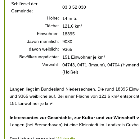
Schlüssel der
03 3 52 030
Gemeinde:
Höhe:
14 m ü.
Fläche:
121,6 km²
Einwohner:
18395
davon männlich:
9030
davon weiblich:
9365
Bevölkerungsdichte:
151 Einwohner je km²
Vorwahl:
04743, 0471 (Imsum), 04704 (Hymendo
(Holßel)
Langen liegt im Bundesland Niedersachsen. Die rund 18395 Einwo
und 9365 weibliche auf. Bei einer Fläche von 121,6 km² entsprich
151 Einwohner je km².
Interessantes zur Geschichte, zur Kultur und zur Wirtschaft
Langen (bei Bremerhaven) ist eine Kleinstadt im Landkreis Cuxh