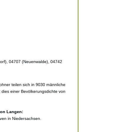
rf), 04707 (Neuenwalde), 04742
hner teilen sich in 9030 männliche
t dies einer Bevölkerungsdichte von
 von Langen:
aven in Niedersachsen.