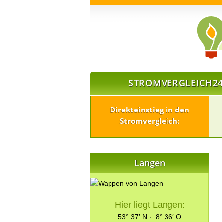
STROMVERGLEICH24
Direkteinstieg in den
Stromvergleich:
Langen
Hier liegt Langen:
53° 37′ N · 8° 36′ O