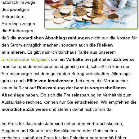
natürlich im Auge
des jeweiligen
Betrachters.
Allerdings zeigen
die Erfahrungen,
daß die
monatlichen Abschlagszahlungen
nicht nur die Kosten für
den Strom erträglich machen, sondern auch
die Risiken
minimieren
. Es gibt nämlich durchaus Tarife aus unserem
Stromanbieter Vergleich
, die
mit Vorkaße bei jährlicher Zahlweise
arbeiten und dementsprechend günstig sind, schließlich kann der
Stromversorger mit dem gesamten Betrag wirtschaften. Allerdings
gab es auch
Fälle von Insolvenzen
, bei denen die Verbraucher
kaum Außicht auf
Rückzahlung der bereits vorgeschoßenen
Abschläge
haben. Ob sich die Preiseinsparung im Verhältnis zum
Ausfallrisiko rechnet, können nur Sie entscheiden. Wir empfehlen die
monatliche Zahlweise
und stehen damit nicht allein da.
Im Preis für das erste Jahr sind neben den Verbrauchskosten,
Abgaben und Steuern alle Bonifikationen oder Gutschriften
enthalten, sodaß der Preis für das Folgejahr naturgemäß höher