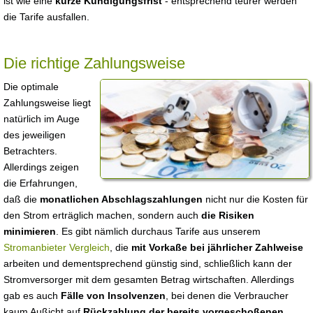
ist wie eine
kurze Kündigungsfrist
- entsprechend teurer werden
die Tarife ausfallen.
Die richtige Zahlungsweise
Die optimale
Zahlungsweise liegt
natürlich im Auge
des jeweiligen
Betrachters.
Allerdings zeigen
die Erfahrungen,
daß die
monatlichen Abschlagszahlungen
nicht nur die Kosten für
den Strom erträglich machen, sondern auch
die Risiken
minimieren
. Es gibt nämlich durchaus Tarife aus unserem
Stromanbieter Vergleich
, die
mit Vorkaße bei jährlicher Zahlweise
arbeiten und dementsprechend günstig sind, schließlich kann der
Stromversorger mit dem gesamten Betrag wirtschaften. Allerdings
gab es auch
Fälle von Insolvenzen
, bei denen die Verbraucher
kaum Außicht auf
Rückzahlung der bereits vorgeschoßenen