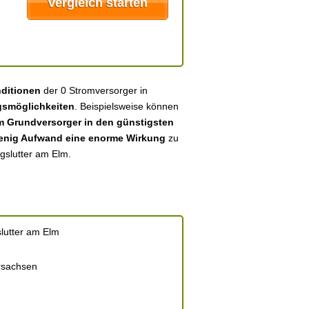
nditionen
der 0 Stromversorger in
gsmöglichkeiten
. Beispielsweise können
 Grundversorger in den günstigsten
enig Aufwand eine enorme Wirkung
zu
igslutter am Elm.
lutter am Elm
rsachsen