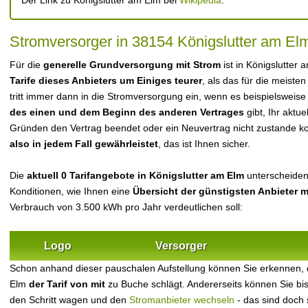
Der Link zu Königslutter am Elm bei
Wikipedia
.
Stromversorger in 38154 Königslutter am El
Für die
generelle Grundversorgung mit Strom
ist in Königslutter
Tarife dieses Anbieters um Einiges teurer
, als das für die meisten
tritt immer dann in die Stromversorgung ein, wenn es beispielsweise
des einen und dem Beginn des anderen Vertrages
gibt, Ihr aktu
Gründen den Vertrag beendet oder ein Neuvertrag nicht zustande 
also in jedem Fall gewährleistet
, das ist Ihnen sicher.
Die
aktuell 0 Tarifangebote in Königslutter am Elm
unterscheiden 
Konditionen, wie Ihnen eine
Übersicht der günstigsten Anbieter 
Verbrauch von 3.500 kWh pro Jahr verdeutlichen soll:
Logo
Versorger
Schon anhand dieser pauschalen Aufstellung können Sie erkennen, 
Elm
der Tarif von mit
zu Buche schlägt. Andererseits können Sie bi
den Schritt wagen und den
Stromanbieter wechseln
- das sind doch