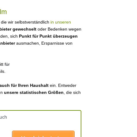
Elm
, die wir selbstverständlich
in unseren
bieter gewechselt
oder Bedenken wegen
aden, sich
Punkt für Punkt überzeugen
anbieter
ausmachen, Ersparnisse von
tt für
ls.
auch für Ihren Haushalt
ein. Entweder
en
unsere statistischen Größen
, die sich
auch
: