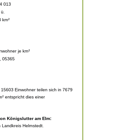
54 013
 ü.
8 km²
inwohner je km²
, 05365
 15603 Einwohner teilen sich in 7679
² entspricht dies einer
von Königslutter am Elm:
m Landkreis Helmstedt.