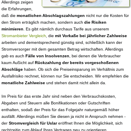
Allerdings zeigen
die Erfahrungen,
daß die
monatlichen Abschlagszahlungen
nicht nur die Kosten für
den Strom erträglich machen, sondern auch
die Risiken
minimieren
. Es gibt nämlich durchaus Tarife aus unserem
Stromanbieter Vergleich
, die
mit Vorkaße bei jährlicher Zahlweise
arbeiten und dementsprechend günstig sind, schließlich kann der
Stromversorger mit dem gesamten Betrag wirtschaften. Allerdings
gab es auch
Fälle von Insolvenzen
, bei denen die Verbraucher
kaum Außicht auf
Rückzahlung der bereits vorgeschoßenen
Abschläge
haben. Ob sich die Preiseinsparung im Verhältnis zum
Ausfallrisiko rechnet, können nur Sie entscheiden. Wir empfehlen die
monatliche Zahlweise
und stehen damit nicht allein da.
Im Preis für das erste Jahr sind neben den Verbrauchskosten,
Abgaben und Steuern alle Bonifikationen oder Gutschriften
enthalten, sodaß der Preis für das Folgejahr naturgemäß höher
ausfällt. Allerdings müßen Sie diesen ja nicht in Anspruch nehmen -
der
Stromvergleich für Uslar
eröffnet Ihnen die Möglichkeit, sich
rechtzeitig zum Ablauf Ihres Vertrages neu zu orientieren.