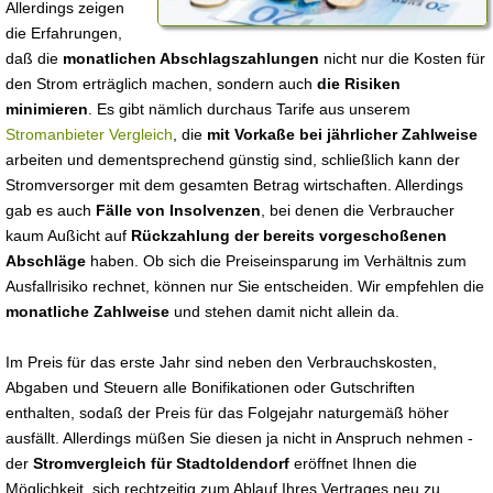
Allerdings zeigen
die Erfahrungen,
daß die
monatlichen Abschlagszahlungen
nicht nur die Kosten für
den Strom erträglich machen, sondern auch
die Risiken
minimieren
. Es gibt nämlich durchaus Tarife aus unserem
Stromanbieter Vergleich
, die
mit Vorkaße bei jährlicher Zahlweise
arbeiten und dementsprechend günstig sind, schließlich kann der
Stromversorger mit dem gesamten Betrag wirtschaften. Allerdings
gab es auch
Fälle von Insolvenzen
, bei denen die Verbraucher
kaum Außicht auf
Rückzahlung der bereits vorgeschoßenen
Abschläge
haben. Ob sich die Preiseinsparung im Verhältnis zum
Ausfallrisiko rechnet, können nur Sie entscheiden. Wir empfehlen die
monatliche Zahlweise
und stehen damit nicht allein da.
Im Preis für das erste Jahr sind neben den Verbrauchskosten,
Abgaben und Steuern alle Bonifikationen oder Gutschriften
enthalten, sodaß der Preis für das Folgejahr naturgemäß höher
ausfällt. Allerdings müßen Sie diesen ja nicht in Anspruch nehmen -
der
Stromvergleich für Stadtoldendorf
eröffnet Ihnen die
Möglichkeit, sich rechtzeitig zum Ablauf Ihres Vertrages neu zu