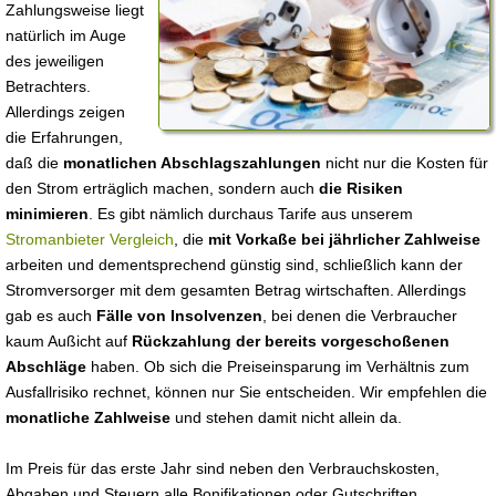
Zahlungsweise liegt
natürlich im Auge
des jeweiligen
Betrachters.
Allerdings zeigen
die Erfahrungen,
daß die
monatlichen Abschlagszahlungen
nicht nur die Kosten für
den Strom erträglich machen, sondern auch
die Risiken
minimieren
. Es gibt nämlich durchaus Tarife aus unserem
Stromanbieter Vergleich
, die
mit Vorkaße bei jährlicher Zahlweise
arbeiten und dementsprechend günstig sind, schließlich kann der
Stromversorger mit dem gesamten Betrag wirtschaften. Allerdings
gab es auch
Fälle von Insolvenzen
, bei denen die Verbraucher
kaum Außicht auf
Rückzahlung der bereits vorgeschoßenen
Abschläge
haben. Ob sich die Preiseinsparung im Verhältnis zum
Ausfallrisiko rechnet, können nur Sie entscheiden. Wir empfehlen die
monatliche Zahlweise
und stehen damit nicht allein da.
Im Preis für das erste Jahr sind neben den Verbrauchskosten,
Abgaben und Steuern alle Bonifikationen oder Gutschriften