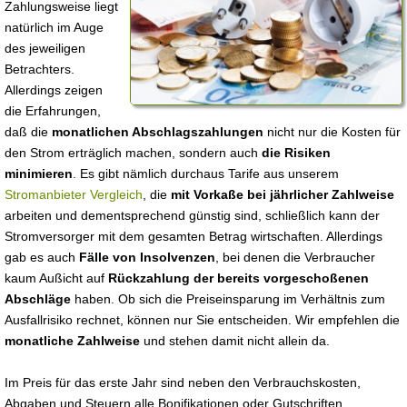
Zahlungsweise liegt
natürlich im Auge
des jeweiligen
Betrachters.
Allerdings zeigen
die Erfahrungen,
daß die
monatlichen Abschlagszahlungen
nicht nur die Kosten für
den Strom erträglich machen, sondern auch
die Risiken
minimieren
. Es gibt nämlich durchaus Tarife aus unserem
Stromanbieter Vergleich
, die
mit Vorkaße bei jährlicher Zahlweise
arbeiten und dementsprechend günstig sind, schließlich kann der
Stromversorger mit dem gesamten Betrag wirtschaften. Allerdings
gab es auch
Fälle von Insolvenzen
, bei denen die Verbraucher
kaum Außicht auf
Rückzahlung der bereits vorgeschoßenen
Abschläge
haben. Ob sich die Preiseinsparung im Verhältnis zum
Ausfallrisiko rechnet, können nur Sie entscheiden. Wir empfehlen die
monatliche Zahlweise
und stehen damit nicht allein da.
Im Preis für das erste Jahr sind neben den Verbrauchskosten,
Abgaben und Steuern alle Bonifikationen oder Gutschriften