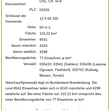
OSL, CA, SFB
Kennzeichen:
PLZ:
03226
Schlüssel der
12 0 66 320
Gemeinde:
Höhe:
60 m ü.
Fläche:
110,22 km²
Einwohner:
8541
davon männlich:
4243
davon weiblich:
4298
Bevölkerungsdichte:
77 Einwohner je km²
Vorwahl:
035433, 03541 (Gahlen), 035436 (Laasow,
Ogrosen, Fleißdorf), 035752 (Koßwig,
Missen, Tornitz)
Vetschau/Spreewald liegt im Bundesland Brandenburg. Die
rund 8541 Einwohner teilen sich in 4243 männliche und 4298
weibliche auf. Bei einer Fläche von 110,22 km² entspricht dies
einer Bevölkerungsdichte von 77 Einwohner je km².