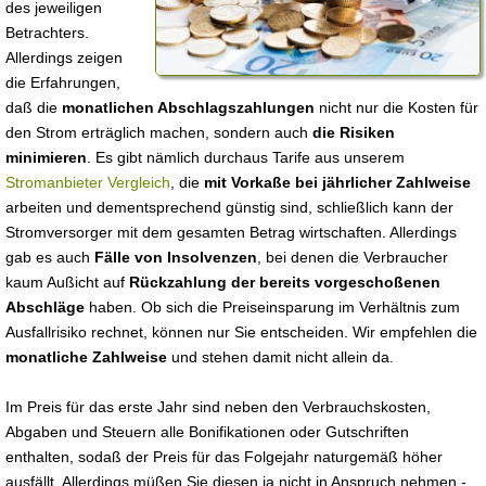
des jeweiligen
Betrachters.
Allerdings zeigen
die Erfahrungen,
daß die
monatlichen Abschlagszahlungen
nicht nur die Kosten für
den Strom erträglich machen, sondern auch
die Risiken
minimieren
. Es gibt nämlich durchaus Tarife aus unserem
Stromanbieter Vergleich
, die
mit Vorkaße bei jährlicher Zahlweise
arbeiten und dementsprechend günstig sind, schließlich kann der
Stromversorger mit dem gesamten Betrag wirtschaften. Allerdings
gab es auch
Fälle von Insolvenzen
, bei denen die Verbraucher
kaum Außicht auf
Rückzahlung der bereits vorgeschoßenen
Abschläge
haben. Ob sich die Preiseinsparung im Verhältnis zum
Ausfallrisiko rechnet, können nur Sie entscheiden. Wir empfehlen die
monatliche Zahlweise
und stehen damit nicht allein da.
Im Preis für das erste Jahr sind neben den Verbrauchskosten,
Abgaben und Steuern alle Bonifikationen oder Gutschriften
enthalten, sodaß der Preis für das Folgejahr naturgemäß höher
ausfällt. Allerdings müßen Sie diesen ja nicht in Anspruch nehmen -