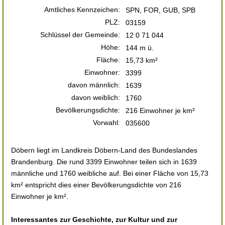
Amtliches Kennzeichen:
SPN, FOR, GUB, SPB
PLZ:
03159
Schlüssel der Gemeinde:
12 0 71 044
Höhe:
144 m ü.
Fläche:
15,73 km²
Einwohner:
3399
davon männlich:
1639
davon weiblich:
1760
Bevölkerungsdichte:
216 Einwohner je km²
Vorwahl:
035600
Döbern liegt im Landkreis Döbern-Land des Bundeslandes
Brandenburg. Die rund 3399 Einwohner teilen sich in 1639
männliche und 1760 weibliche auf. Bei einer Fläche von 15,73
km² entspricht dies einer Bevölkerungsdichte von 216
Einwohner je km².
Interessantes zur Geschichte, zur Kultur und zur