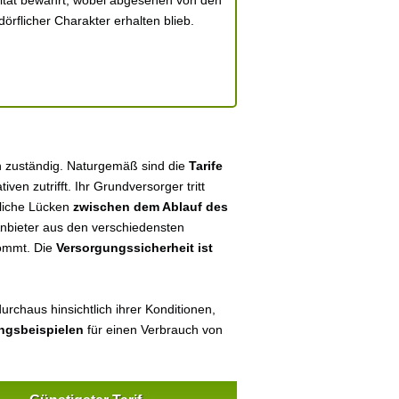
ntität bewahrt, wobei abgesehen von den
örflicher Charakter erhalten blieb.
in zuständig. Naturgemäß sind die
Tarife
tiven zutrifft. Ihr Grundversorger tritt
tliche Lücken
zwischen dem Ablauf des
 Anbieter aus den verschiedensten
kommt. Die
Versorgungssicherheit ist
urchaus hinsichtlich ihrer Konditionen,
ungsbeispielen
für einen Verbrauch von