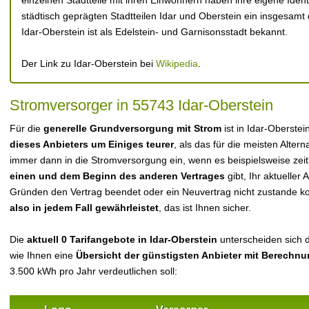
einzelnen Stadtteile mit ihren Einwohnern haben ihre eigene Ide
städtisch geprägten Stadtteilen Idar und Oberstein ein insgesamt d
Idar-Oberstein ist als Edelstein- und Garnisonsstadt bekannt.
Der Link zu Idar-Oberstein bei
Wikipedia
.
Stromversorger in 55743 Idar-Oberstein
Für die
generelle Grundversorgung mit Strom
ist in Idar-Oberste
dieses Anbieters um Einiges teurer
, als das für die meisten Alterna
immer dann in die Stromversorgung ein, wenn es beispielsweise zei
einen und dem Beginn des anderen Vertrages
gibt, Ihr aktueller
Gründen den Vertrag beendet oder ein Neuvertrag nicht zustande 
also in jedem Fall gewährleistet
, das ist Ihnen sicher.
Die
aktuell 0 Tarifangebote in Idar-Oberstein
unterscheiden sich d
wie Ihnen eine
Übersicht der günstigsten Anbieter mit Berechn
3.500 kWh pro Jahr verdeutlichen soll: