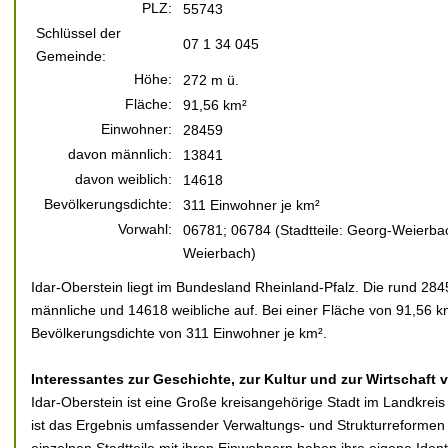
PLZ:
55743
Schlüssel der
07 1 34 045
Gemeinde:
Höhe:
272 m ü.
Fläche:
91,56 km²
Einwohner:
28459
davon männlich:
13841
davon weiblich:
14618
Bevölkerungsdichte:
311 Einwohner je km²
Vorwahl:
06781; 06784 (Stadtteile: Georg-Weierbac
Weierbach)
Idar-Oberstein liegt im Bundesland Rheinland-Pfalz. Die rund 284
männliche und 14618 weibliche auf. Bei einer Fläche von 91,56 km
Bevölkerungsdichte von 311 Einwohner je km².
Interessantes zur Geschichte, zur Kultur und zur Wirtschaft 
Idar-Oberstein ist eine Große kreisangehörige Stadt im Landkreis 
ist das Ergebnis umfassender Verwaltungs- und Strukturreformen