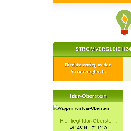
STROMVERGLEICH24
Direkteinstieg in den
Stromvergleich:
Idar-Oberstein
Hier liegt Idar-Oberstein:
49° 43′ N · 7° 19′ O