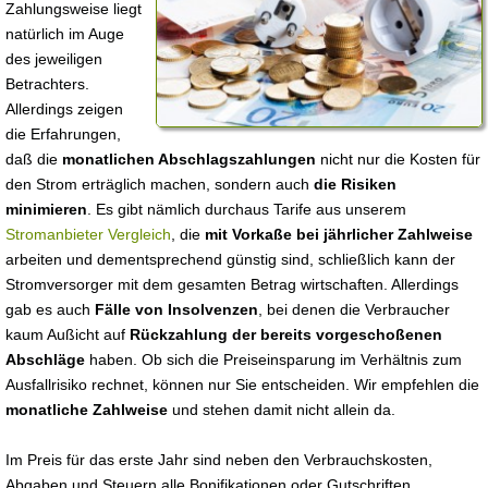
Zahlungsweise liegt
natürlich im Auge
des jeweiligen
Betrachters.
Allerdings zeigen
die Erfahrungen,
daß die
monatlichen Abschlagszahlungen
nicht nur die Kosten für
den Strom erträglich machen, sondern auch
die Risiken
minimieren
. Es gibt nämlich durchaus Tarife aus unserem
Stromanbieter Vergleich
, die
mit Vorkaße bei jährlicher Zahlweise
arbeiten und dementsprechend günstig sind, schließlich kann der
Stromversorger mit dem gesamten Betrag wirtschaften. Allerdings
gab es auch
Fälle von Insolvenzen
, bei denen die Verbraucher
kaum Außicht auf
Rückzahlung der bereits vorgeschoßenen
Abschläge
haben. Ob sich die Preiseinsparung im Verhältnis zum
Ausfallrisiko rechnet, können nur Sie entscheiden. Wir empfehlen die
monatliche Zahlweise
und stehen damit nicht allein da.
Im Preis für das erste Jahr sind neben den Verbrauchskosten,
Abgaben und Steuern alle Bonifikationen oder Gutschriften