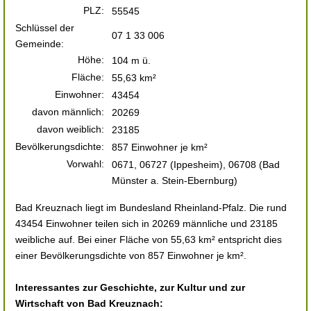
PLZ:
55545
Schlüssel der
07 1 33 006
Gemeinde:
Höhe:
104 m ü.
Fläche:
55,63 km²
Einwohner:
43454
davon männlich:
20269
davon weiblich:
23185
Bevölkerungsdichte:
857 Einwohner je km²
Vorwahl:
0671, 06727 (Ippesheim), 06708 (Bad
Münster a. Stein-Ebernburg)
Bad Kreuznach liegt im Bundesland Rheinland-Pfalz. Die rund
43454 Einwohner teilen sich in 20269 männliche und 23185
weibliche auf. Bei einer Fläche von 55,63 km² entspricht dies
einer Bevölkerungsdichte von 857 Einwohner je km².
Interessantes zur Geschichte, zur Kultur und zur
Wirtschaft von Bad Kreuznach: