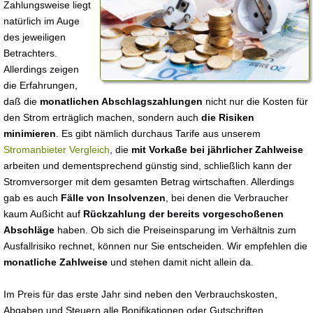
Zahlungsweise liegt
natürlich im Auge
des jeweiligen
Betrachters.
Allerdings zeigen
die Erfahrungen,
daß die
monatlichen Abschlagszahlungen
nicht nur die Kosten für
den Strom erträglich machen, sondern auch
die Risiken
minimieren
. Es gibt nämlich durchaus Tarife aus unserem
Stromanbieter Vergleich
, die
mit Vorkaße bei jährlicher Zahlweise
arbeiten und dementsprechend günstig sind, schließlich kann der
Stromversorger mit dem gesamten Betrag wirtschaften. Allerdings
gab es auch
Fälle von Insolvenzen
, bei denen die Verbraucher
kaum Außicht auf
Rückzahlung der bereits vorgeschoßenen
Abschläge
haben. Ob sich die Preiseinsparung im Verhältnis zum
Ausfallrisiko rechnet, können nur Sie entscheiden. Wir empfehlen die
monatliche Zahlweise
und stehen damit nicht allein da.
Im Preis für das erste Jahr sind neben den Verbrauchskosten,
Abgaben und Steuern alle Bonifikationen oder Gutschriften