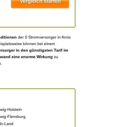
nditionen
der 0 Stromversorger in Arnis
eispielsweise können bei einem
sorger in den günstigsten Tarif im
fwand eine enorme Wirkung
zu
s.
wig-Holstein
wig-Flensburg
ln-Land