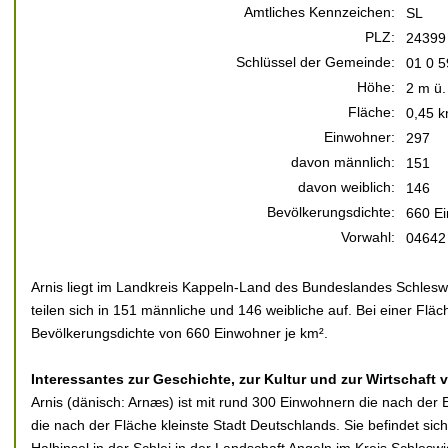
Amtliches Kennzeichen:
SL
PLZ:
24399
Schlüssel der Gemeinde:
01 0 5
Höhe:
2 m ü.
Fläche:
0,45 k
Einwohner:
297
davon männlich:
151
davon weiblich:
146
Bevölkerungsdichte:
660 Ei
Vorwahl:
04642
Arnis liegt im Landkreis Kappeln-Land des Bundeslandes Schlesw
teilen sich in 151 männliche und 146 weibliche auf. Bei einer Fläc
Bevölkerungsdichte von 660 Einwohner je km².
Interessantes zur Geschichte, zur Kultur und zur Wirtschaft 
Arnis (dänisch: Arnæs) ist mit rund 300 Einwohnern die nach der
die nach der Fläche kleinste Stadt Deutschlands. Sie befindet sich