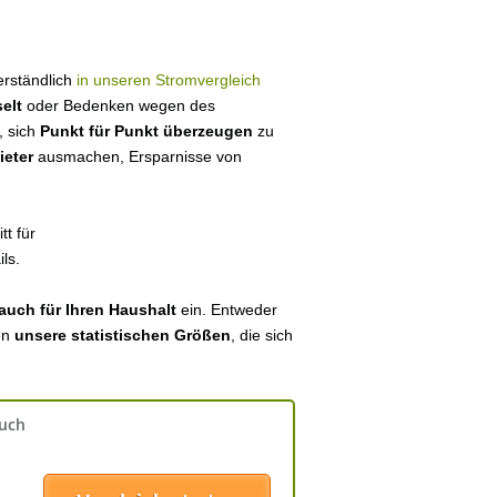
verständlich
in unseren Stromvergleich
elt
oder Bedenken wegen des
, sich
Punkt für Punkt überzeugen
zu
ieter
ausmachen, Ersparnisse von
tt für
ls.
auch für Ihren Haushalt
ein. Entweder
en
unsere statistischen Größen
, die sich
auch