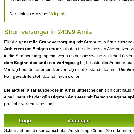
Halbinsel in der Schlei in der Landschaft Angeln im Kreis Schlesw
Der Link zu Arnis bei
Wikipedia
.
Stromversorger in 24399 Arnis
Für die
generelle Grundversorgung mit Strom
ist in Arnis zustän
Anbieters um Einiges teurer
, als das für die meisten Alternativen z
in die Stromversorgung ein, wenn es beispielsweise zeitliche Lücke
dem Beginn des anderen Vertrages
gibt, Ihr aktueller Anbieter 
Vertrag beendet oder ein Neuvertrag nicht zustande kommt. Die
Ver
Fall gewährleistet
, das ist Ihnen sicher.
Die
aktuell 0 Tarifangebote in Arnis
unterscheiden sich durchaus hi
eine
Übersicht der günstigsten Anbieter mit Berechnungsbeisp
pro Jahr verdeutlichen soll:
Logo
Versorger
Schon anhand dieser pauschalen Aufstellung können Sie erkennen, 