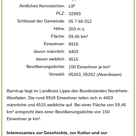
Amtliches Kennzeichen:
LIP
PLZ:
32683
Schlüssel der Gemeinde:
05 7 66 012
Höhe:
203 m ü.
Fläche:
59,46 km²
Einwohner:
8918
davon männlich:
4403
davon weiblich:
4515
Bevölkerungsdichte:
150 Einwohner je km²
Vorwahl:
05263, 05262 (Alverdissen)
Barntrup liegt im Landkreis Lippe des Bundeslandes Nordrhein-
Westfalen. Die rund 8918 Einwohner teilen sich in 4403
männliche und 4515 weibliche auf. Bei einer Fläche von 59,46
km² entspricht dies einer Bevölkerungsdichte von 150
Einwohner je km².
Interessantes zur Geschichte, zur Kultur und zur