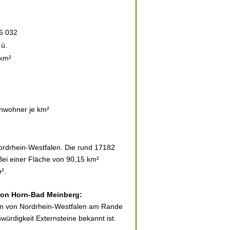
6 032
ü.
 km²
nwohner je km²
ordrhein-Westfalen. Die rund 17182
Bei einer Fläche von 90,15 km²
².
 von Horn-Bad Meinberg:
ten von Nordrhein-Westfalen am Rande
ürdigkeit Externsteine bekannt ist.