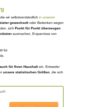
rg
 die wir selbstverständlich
in unseren
bieter gewechselt
oder Bedenken wegen
aden, sich
Punkt für Punkt überzeugen
anbieter
ausmachen, Ersparnisse von
tt für
ls.
auch für Ihren Haushalt
ein. Entweder
en
unsere statistischen Größen
, die sich
auch