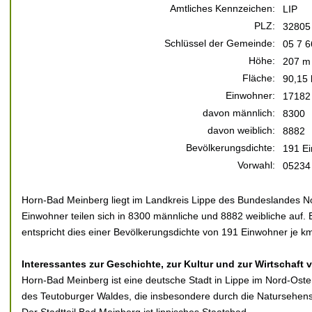
Amtliches Kennzeichen:
LIP
PLZ:
32805
Schlüssel der Gemeinde:
05 7 6
Höhe:
207 m 
Fläche:
90,15
Einwohner:
17182
davon männlich:
8300
davon weiblich:
8882
Bevölkerungsdichte:
191 Ei
Vorwahl:
05234
Horn-Bad Meinberg liegt im Landkreis Lippe des Bundeslandes N
Einwohner teilen sich in 8300 männliche und 8882 weibliche auf. 
entspricht dies einer Bevölkerungsdichte von 191 Einwohner je km
Interessantes zur Geschichte, zur Kultur und zur Wirtschaft
Horn-Bad Meinberg ist eine deutsche Stadt in Lippe im Nord-Os
des Teutoburger Waldes, die insbesondere durch die Natursehensw