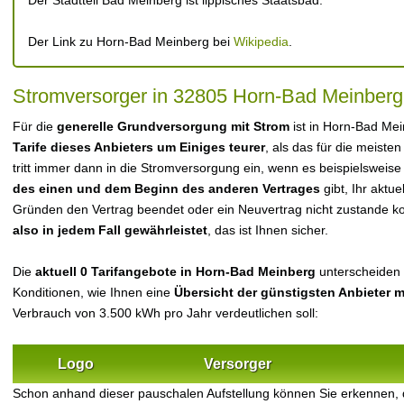
Der Stadtteil Bad Meinberg ist lippisches Staatsbad.
Der Link zu Horn-Bad Meinberg bei
Wikipedia
.
Stromversorger in 32805 Horn-Bad Meinberg
Für die
generelle Grundversorgung mit Strom
ist in Horn-Bad Me
Tarife dieses Anbieters um Einiges teurer
, als das für die meisten
tritt immer dann in die Stromversorgung ein, wenn es beispielsweise
des einen und dem Beginn des anderen Vertrages
gibt, Ihr aktu
Gründen den Vertrag beendet oder ein Neuvertrag nicht zustande 
also in jedem Fall gewährleistet
, das ist Ihnen sicher.
Die
aktuell 0 Tarifangebote in Horn-Bad Meinberg
unterscheiden s
Konditionen, wie Ihnen eine
Übersicht der günstigsten Anbieter 
Verbrauch von 3.500 kWh pro Jahr verdeutlichen soll:
Logo
Versorger
Schon anhand dieser pauschalen Aufstellung können Sie erkennen,