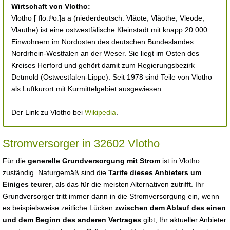
Wirtschaft von Vlotho:
Vlotho [ˈfloːtʰoː]a a (niederdeutsch: Vläote, Vläothe, Vleode,
Vlauthe) ist eine ostwestfälische Kleinstadt mit knapp 20.000
Einwohnern im Nordosten des deutschen Bundeslandes
Nordrhein-Westfalen an der Weser. Sie liegt im Osten des
Kreises Herford und gehört damit zum Regierungsbezirk
Detmold (Ostwestfalen-Lippe). Seit 1978 sind Teile von Vlotho
als Luftkurort mit Kurmittelgebiet ausgewiesen.
Der Link zu Vlotho bei
Wikipedia
.
Stromversorger in 32602 Vlotho
Für die
generelle Grundversorgung mit Strom
ist in Vlotho
zuständig. Naturgemäß sind die
Tarife dieses Anbieters um
Einiges teurer
, als das für die meisten Alternativen zutrifft. Ihr
Grundversorger tritt immer dann in die Stromversorgung ein, wenn
es beispielsweise zeitliche Lücken
zwischen dem Ablauf des einen
und dem Beginn des anderen Vertrages
gibt, Ihr aktueller Anbieter