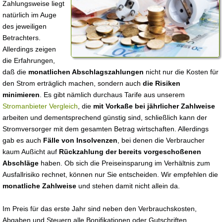
Zahlungsweise liegt
natürlich im Auge
des jeweiligen
Betrachters.
Allerdings zeigen
die Erfahrungen,
daß die
monatlichen Abschlagszahlungen
nicht nur die Kosten für
den Strom erträglich machen, sondern auch
die Risiken
minimieren
. Es gibt nämlich durchaus Tarife aus unserem
Stromanbieter Vergleich
, die
mit Vorkaße bei jährlicher Zahlweise
arbeiten und dementsprechend günstig sind, schließlich kann der
Stromversorger mit dem gesamten Betrag wirtschaften. Allerdings
gab es auch
Fälle von Insolvenzen
, bei denen die Verbraucher
kaum Außicht auf
Rückzahlung der bereits vorgeschoßenen
Abschläge
haben. Ob sich die Preiseinsparung im Verhältnis zum
Ausfallrisiko rechnet, können nur Sie entscheiden. Wir empfehlen die
monatliche Zahlweise
und stehen damit nicht allein da.
Im Preis für das erste Jahr sind neben den Verbrauchskosten,
Abgaben und Steuern alle Bonifikationen oder Gutschriften