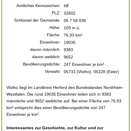
Amtliches Kennzeichen:
HF
PLZ:
32602
Schlüssel der Gemeinde:
05 7 58 036
Höhe:
109 m ü.
Fläche:
76,93 km²
Einwohner:
19035
davon männlich:
9383
davon weiblich:
9652
Bevölkerungsdichte:
247 Einwohner je km²
Vorwahl:
05733 (Vlotho), 05228 (Exter)
Vlotho liegt im Landkreis Herford des Bundeslandes Nordrhein-
Westfalen. Die rund 19035 Einwohner teilen sich in 9383
männliche und 9652 weibliche auf. Bei einer Fläche von 76,93
km² entspricht dies einer Bevölkerungsdichte von 247
Einwohner je km².
Interessantes zur Geschichte, zur Kultur und zur