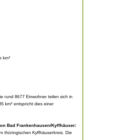
e km²
e rund 8677 Einwohner teilen sich in
5 km² entspricht dies einer
t von Bad Frankenhausen/Kyffhäuser:
m thüringischen Kyffhäuserkreis. Die