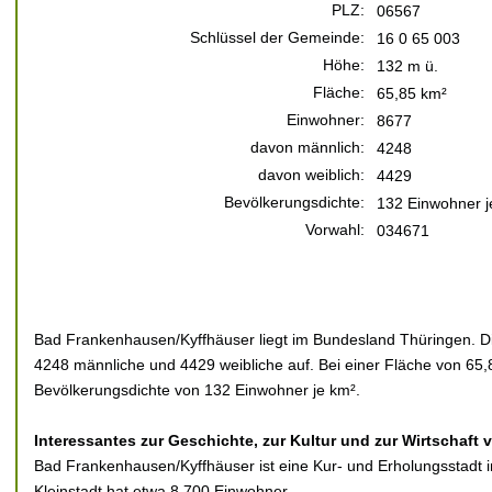
PLZ:
06567
Schlüssel der Gemeinde:
16 0 65 003
Höhe:
132 m ü.
Fläche:
65,85 km²
Einwohner:
8677
davon männlich:
4248
davon weiblich:
4429
Bevölkerungsdichte:
132 Einwohner j
Vorwahl:
034671
Bad Frankenhausen/Kyffhäuser liegt im Bundesland Thüringen. Di
4248 männliche und 4429 weibliche auf. Bei einer Fläche von 65,8
Bevölkerungsdichte von 132 Einwohner je km².
Interessantes zur Geschichte, zur Kultur und zur Wirtschaf
Bad Frankenhausen/Kyffhäuser ist eine Kur- und Erholungsstadt i
Kleinstadt hat etwa 8.700 Einwohner.