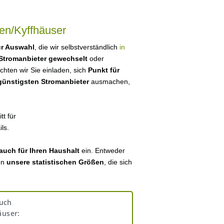
en/Kyffhäuser
ur Auswahl
, die wir selbstverständlich
in
Stromanbieter gewechselt
oder
ten wir Sie einladen, sich
Punkt für
 günstigsten Stromanbieter
ausmachen,
tt für
ls.
auch für Ihren Haushalt
ein. Entweder
en
unsere statistischen Größen
, die sich
auch
äuser: