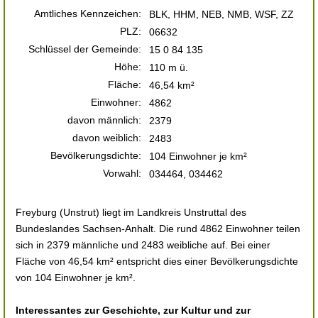
Amtliches Kennzeichen:
BLK, HHM, NEB, NMB, WSF, ZZ
PLZ:
06632
Schlüssel der Gemeinde:
15 0 84 135
Höhe:
110 m ü.
Fläche:
46,54 km²
Einwohner:
4862
davon männlich:
2379
davon weiblich:
2483
Bevölkerungsdichte:
104 Einwohner je km²
Vorwahl:
034464, 034462
Freyburg (Unstrut) liegt im Landkreis Unstruttal des
Bundeslandes Sachsen-Anhalt. Die rund 4862 Einwohner teilen
sich in 2379 männliche und 2483 weibliche auf. Bei einer
Fläche von 46,54 km² entspricht dies einer Bevölkerungsdichte
von 104 Einwohner je km².
Interessantes zur Geschichte, zur Kultur und zur