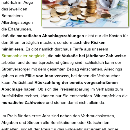
natürlich im Auge
des jeweiligen
Betrachters.
Allerdings zeigen
die Erfahrungen,
daß die
monatlichen Abschlagszahlungen
nicht nur die Kosten für
den Strom erträglich machen, sondern auch
die Risiken
minimieren
. Es gibt nämlich durchaus Tarife aus unserem
Stromanbieter Vergleich
, die
mit Vorkaße bei jährlicher Zahlweise
arbeiten und dementsprechend günstig sind, schließlich kann der
Stromversorger mit dem gesamten Betrag wirtschaften. Allerdings
gab es auch
Fälle von Insolvenzen
, bei denen die Verbraucher
kaum Außicht auf
Rückzahlung der bereits vorgeschoßenen
Abschläge
haben. Ob sich die Preiseinsparung im Verhältnis zum
Ausfallrisiko rechnet, können nur Sie entscheiden. Wir empfehlen die
monatliche Zahlweise
und stehen damit nicht allein da.
Im Preis für das erste Jahr sind neben den Verbrauchskosten,
Abgaben und Steuern alle Bonifikationen oder Gutschriften
enthalten, sodaß der Preis für das Folgejahr naturgemäß höher