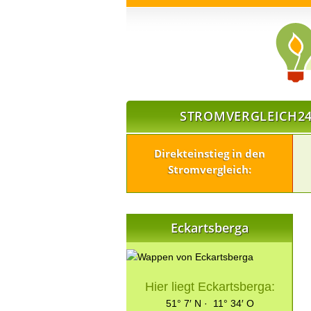
STROMVERGLEICH24
Direkteinstieg in den
Stromvergleich:
Eckartsberga
Hier liegt Eckartsberga:
51° 7′ N · 11° 34′ O