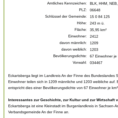
Amtliches Kennzeichen:
BLK, HHM, NEB,
PLZ:
06648
Schlüssel der Gemeinde:
15 0 84 125
Höhe:
243 m ü.
Fläche:
35,95 km²
Einwohner:
2412
davon männlich:
1209
davon weiblich:
1203
Bevölkerungsdichte:
67 Einwohner je
Vorwahl:
034467
Eckartsberga liegt im Landkreis An der Finne des Bundeslandes 
Einwohner teilen sich in 1209 männliche und 1203 weibliche auf. 
entspricht dies einer Bevölkerungsdichte von 67 Einwohner je km²
Interessantes zur Geschichte, zur Kultur und zur Wirtschaft 
Eckartsberga ist eine Kleinstadt im Burgenlandkreis in Sachsen-An
Verbandsgemeinde An der Finne an.