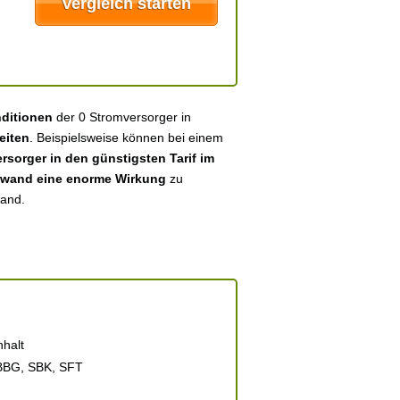
nditionen
der 0 Stromversorger in
eiten
. Beispielsweise können bei einem
sorger in den günstigsten Tarif im
fwand eine enorme Wirkung
zu
land.
halt
BBG, SBK, SFT