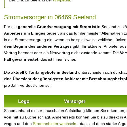
Der Link zu Seeland bei
Wikipedia
.
Stromversorger in 06469 Seeland
Für die
generelle Grundversorgung mit Strom
ist in Seeland zust
Anbieters um Einiges teurer
, als das für die meisten Alternativen z
in die Stromversorgung ein, wenn es beispielsweise zeitliche Lücke
dem Beginn des anderen Vertrages
gibt, Ihr aktueller Anbieter 
Vertrag beendet oder ein Neuvertrag nicht zustande kommt. Die
Ver
Fall gewährleistet
, das ist Ihnen sicher.
Die
aktuell 0 Tarifangebote in Seeland
unterscheiden sich durchaus
eine
Übersicht der günstigsten Anbieter mit Berechnungsbeisp
pro Jahr verdeutlichen soll:
Logo
Versorger
Schon anhand dieser pauschalen Aufstellung können Sie erkennen,
von mit
zu Buche schlägt. Andererseits können Sie bis zu direkt in
wagen und den
Stromanbieter wechseln
- das sind doch starke Arg