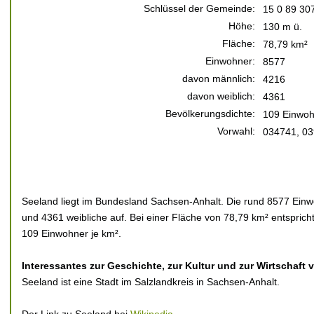
Schlüssel der Gemeinde:
15 0 89 30
Höhe:
130 m ü.
Fläche:
78,79 km²
Einwohner:
8577
davon männlich:
4216
davon weiblich:
4361
Bevölkerungsdichte:
109 Einwoh
Vorwahl:
034741, 0
Seeland liegt im Bundesland Sachsen-Anhalt. Die rund 8577 Einwo
und 4361 weibliche auf. Bei einer Fläche von 78,79 km² entsprich
109 Einwohner je km².
Interessantes zur Geschichte, zur Kultur und zur Wirtschaft 
Seeland ist eine Stadt im Salzlandkreis in Sachsen-Anhalt.