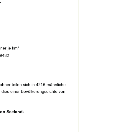
7
ner je km²
39482
hner teilen sich in 4216 männliche
t dies einer Bevölkerungsdichte von
von Seeland: