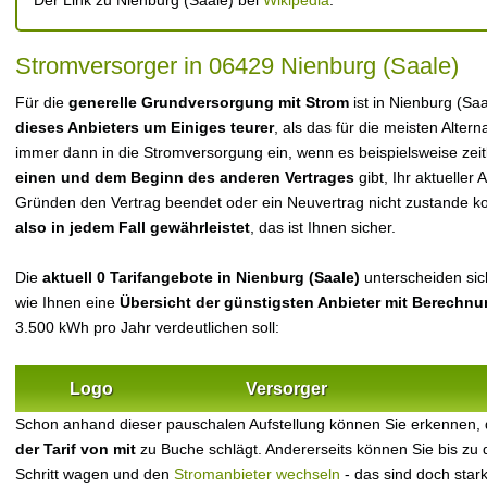
Der Link zu Nienburg (Saale) bei
Wikipedia
.
Stromversorger in 06429 Nienburg (Saale)
Für die
generelle Grundversorgung mit Strom
ist in Nienburg (Sa
dieses Anbieters um Einiges teurer
, als das für die meisten Alterna
immer dann in die Stromversorgung ein, wenn es beispielsweise zei
einen und dem Beginn des anderen Vertrages
gibt, Ihr aktueller
Gründen den Vertrag beendet oder ein Neuvertrag nicht zustande 
also in jedem Fall gewährleistet
, das ist Ihnen sicher.
Die
aktuell 0 Tarifangebote in Nienburg (Saale)
unterscheiden sich
wie Ihnen eine
Übersicht der günstigsten Anbieter mit Berechn
3.500 kWh pro Jahr verdeutlichen soll:
Logo
Versorger
Schon anhand dieser pauschalen Aufstellung können Sie erkennen, 
der Tarif von mit
zu Buche schlägt. Andererseits können Sie bis zu
Schritt wagen und den
Stromanbieter wechseln
- das sind doch star