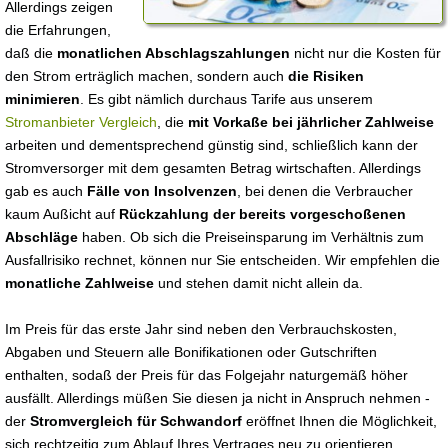
Allerdings zeigen
die Erfahrungen,
daß die
monatlichen Abschlagszahlungen
nicht nur die Kosten für
den Strom erträglich machen, sondern auch
die Risiken
minimieren
. Es gibt nämlich durchaus Tarife aus unserem
Stromanbieter Vergleich
, die
mit Vorkaße bei jährlicher Zahlweise
arbeiten und dementsprechend günstig sind, schließlich kann der
Stromversorger mit dem gesamten Betrag wirtschaften. Allerdings
gab es auch
Fälle von Insolvenzen
, bei denen die Verbraucher
kaum Außicht auf
Rückzahlung der bereits vorgeschoßenen
Abschläge
haben. Ob sich die Preiseinsparung im Verhältnis zum
Ausfallrisiko rechnet, können nur Sie entscheiden. Wir empfehlen die
monatliche Zahlweise
und stehen damit nicht allein da.
Im Preis für das erste Jahr sind neben den Verbrauchskosten,
Abgaben und Steuern alle Bonifikationen oder Gutschriften
enthalten, sodaß der Preis für das Folgejahr naturgemäß höher
ausfällt. Allerdings müßen Sie diesen ja nicht in Anspruch nehmen -
der
Stromvergleich für Schwandorf
eröffnet Ihnen die Möglichkeit,
sich rechtzeitig zum Ablauf Ihres Vertrages neu zu orientieren.