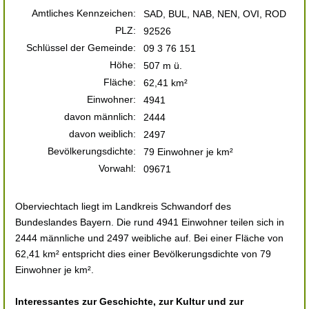
Amtliches Kennzeichen:
SAD, BUL, NAB, NEN, OVI, ROD
PLZ:
92526
Schlüssel der Gemeinde:
09 3 76 151
Höhe:
507 m ü.
Fläche:
62,41 km²
Einwohner:
4941
davon männlich:
2444
davon weiblich:
2497
Bevölkerungsdichte:
79 Einwohner je km²
Vorwahl:
09671
Oberviechtach liegt im Landkreis Schwandorf des
Bundeslandes Bayern. Die rund 4941 Einwohner teilen sich in
2444 männliche und 2497 weibliche auf. Bei einer Fläche von
62,41 km² entspricht dies einer Bevölkerungsdichte von 79
Einwohner je km².
Interessantes zur Geschichte, zur Kultur und zur