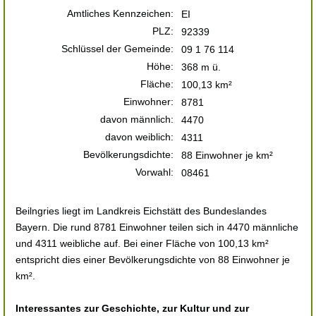
Amtliches Kennzeichen:
EI
PLZ:
92339
Schlüssel der Gemeinde:
09 1 76 114
Höhe:
368 m ü.
Fläche:
100,13 km²
Einwohner:
8781
davon männlich:
4470
davon weiblich:
4311
Bevölkerungsdichte:
88 Einwohner je km²
Vorwahl:
08461
Beilngries liegt im Landkreis Eichstätt des Bundeslandes
Bayern. Die rund 8781 Einwohner teilen sich in 4470 männliche
und 4311 weibliche auf. Bei einer Fläche von 100,13 km²
entspricht dies einer Bevölkerungsdichte von 88 Einwohner je
km².
Interessantes zur Geschichte, zur Kultur und zur