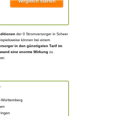
nditionen
der 0 Stromversorger in Scheer
eispielsweise können bei einem
sorger in den günstigsten Tarif im
fwand eine enorme Wirkung
zu
eer.
r
-Württemberg
gen
ringen