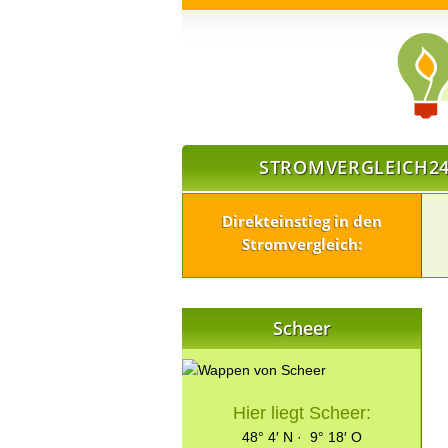
STROMVERGLEICH24
Direkteinstieg in den
Stromvergleich:
Scheer
Hier liegt Scheer:
48° 4′ N · 9° 18′ O