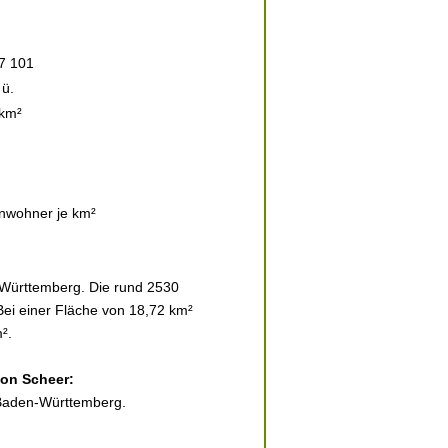
7 101
ü.
 km²
nwohner je km²
-Württemberg. Die rund 2530
Bei einer Fläche von 18,72 km²
².
von Scheer:
 Baden-Württemberg.