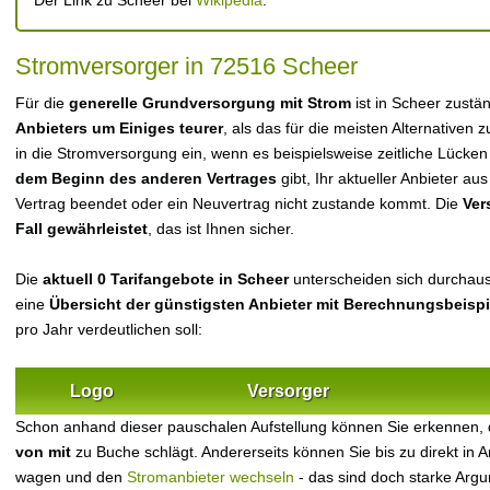
Der Link zu Scheer bei
Wikipedia
.
Stromversorger in 72516 Scheer
Für die
generelle Grundversorgung mit Strom
ist in Scheer zustä
Anbieters um Einiges teurer
, als das für die meisten Alternativen z
in die Stromversorgung ein, wenn es beispielsweise zeitliche Lücke
dem Beginn des anderen Vertrages
gibt, Ihr aktueller Anbieter 
Vertrag beendet oder ein Neuvertrag nicht zustande kommt. Die
Ver
Fall gewährleistet
, das ist Ihnen sicher.
Die
aktuell 0 Tarifangebote in Scheer
unterscheiden sich durchaus 
eine
Übersicht der günstigsten Anbieter mit Berechnungsbeisp
pro Jahr verdeutlichen soll:
Logo
Versorger
Schon anhand dieser pauschalen Aufstellung können Sie erkennen,
von mit
zu Buche schlägt. Andererseits können Sie bis zu direkt in
wagen und den
Stromanbieter wechseln
- das sind doch starke Arg