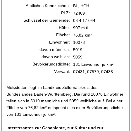
Amtliches Kennzeichen:
BL, HCH
PLZ:
72469
Schlüssel der Gemeinde:
08 4 17 044
Höhe:
907 m ü.
Fläche:
76,82 km²
Einwohner:
10078
davon männlich:
5019
davon weiblich:
5059
Bevölkerungsdichte:
131 Einwohner je km²
Vorwahl:
07431, 07579, 07436
Meßstetten liegt im Landkreis Zollernalbkreis des
Bundeslandes Baden-Württemberg. Die rund 10078 Einwohner
teilen sich in 5019 männliche und 5059 weibliche auf. Bei einer
Fläche von 76,82 km² entspricht dies einer Bevölkerungsdichte
von 131 Einwohner je km².
Interessantes zur Geschichte, zur Kultur und zur