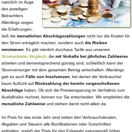
natürlich im Auge
des jeweiligen
Betrachters.
Allerdings zeigen
die Erfahrungen,
daß die
monatlichen Abschlagszahlungen
nicht nur die Kosten für
den Strom erträglich machen, sondern auch
die Risiken
minimieren
. Es gibt nämlich durchaus Tarife aus unserem
Stromanbieter Vergleich
, die
mit Vorkaße bei jährlicher Zahlweise
arbeiten und dementsprechend günstig sind, schließlich kann der
Stromversorger mit dem gesamten Betrag wirtschaften. Allerdings
gab es auch
Fälle von Insolvenzen
, bei denen die Verbraucher
kaum Außicht auf
Rückzahlung der bereits vorgeschoßenen
Abschläge
haben. Ob sich die Preiseinsparung im Verhältnis zum
Ausfallrisiko rechnet, können nur Sie entscheiden. Wir empfehlen die
monatliche Zahlweise
und stehen damit nicht allein da.
Im Preis für das erste Jahr sind neben den Verbrauchskosten,
Abgaben und Steuern alle Bonifikationen oder Gutschriften
enthalten, sodaß der Preis für das Folgejahr naturgemäß höher