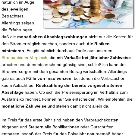
natürlich im Auge
des jeweiligen
Betrachters.
Allerdings zeigen
die Erfahrungen,
daß die
monatlichen Abschlagszahlungen
nicht nur die Kosten für
den Strom erträglich machen, sondern auch
die Risiken
minimieren
. Es gibt nämlich durchaus Tarife aus unserem
Stromanbieter Vergleich
, die
mit Vorkaße bei jährlicher Zahlweise
arbeiten und dementsprechend günstig sind, schließlich kann der
Stromversorger mit dem gesamten Betrag wirtschaften. Allerdings
gab es auch
Fälle von Insolvenzen
, bei denen die Verbraucher
kaum Außicht auf
Rückzahlung der bereits vorgeschoßenen
Abschläge
haben. Ob sich die Preiseinsparung im Verhältnis zum
Ausfallrisiko rechnet, können nur Sie entscheiden. Wir empfehlen die
monatliche Zahlweise
und stehen damit nicht allein da.
Im Preis für das erste Jahr sind neben den Verbrauchskosten,
Abgaben und Steuern alle Bonifikationen oder Gutschriften
enthalten, sodaß der Preis für das Folgejahr naturgemäß höher