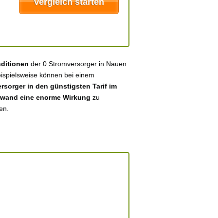
nditionen
der 0 Stromversorger in Nauen
eispielsweise können bei einem
sorger in den günstigsten Tarif im
fwand eine enorme Wirkung
zu
en.