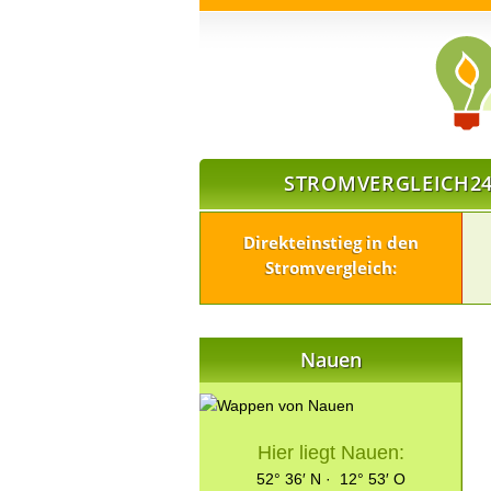
STROMVERGLEICH24
Direkteinstieg in den
Stromvergleich:
Nauen
Hier liegt Nauen:
52° 36′ N · 12° 53′ O