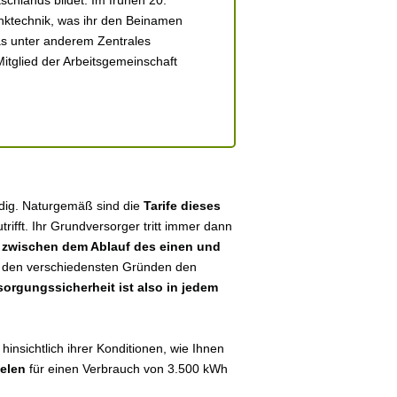
chlands bildet. Im frühen 20.
unktechnik, was ihr den Beinamen
das unter anderem Zentrales
Mitglied der Arbeitsgemeinschaft
ndig. Naturgemäß sind die
Tarife dieses
utrifft. Ihr Grundversorger tritt immer dann
n
zwischen dem Ablauf des einen und
aus den verschiedensten Gründen den
sorgungssicherheit ist also in jedem
insichtlich ihrer Konditionen, wie Ihnen
ielen
für einen Verbrauch von 3.500 kWh