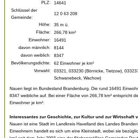
PLZ:
14641
Schlüssel der
12 0 63 208
Gemeinde:
Höhe:
35 m ü.
Fläche:
266,78 km²
Einwohner:
16491
davon männlich:
8144
davon weiblich:
8347
Bevölkerungsdichte:
62 Einwohner je km²
Vorwahl:
03321, 033230 (Börnicke, Tietzow), 03323
Schwanebeck, Wachow)
Nauen liegt im Bundesland Brandenburg. Die rund 16491 Einwohne
8347 weibliche auf. Bei einer Fläche von 266,78 km² entspricht d
Einwohner je km².
Interessantes zur Geschichte, zur Kultur und zur Wirtschaft
Nauen ist eine Stadt im Landkreis Havelland des Landes Brandenb
Einwohnern handelt es sich um eine Kleinstadt, wobei sie bezügl