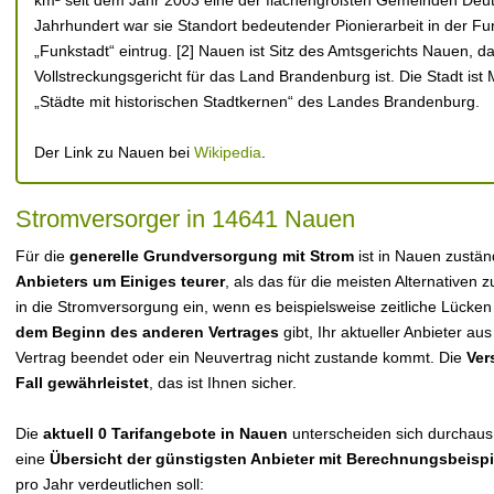
km² seit dem Jahr 2003 eine der flächengrößten Gemeinden Deuts
Jahrhundert war sie Standort bedeutender Pionierarbeit in der F
„Funkstadt“ eintrug. [2] Nauen ist Sitz des Amtsgerichts Nauen, 
Vollstreckungsgericht für das Land Brandenburg ist. Die Stadt ist 
„Städte mit historischen Stadtkernen“ des Landes Brandenburg.
Der Link zu Nauen bei
Wikipedia
.
Stromversorger in 14641 Nauen
Für die
generelle Grundversorgung mit Strom
ist in Nauen zustä
Anbieters um Einiges teurer
, als das für die meisten Alternativen z
in die Stromversorgung ein, wenn es beispielsweise zeitliche Lücke
dem Beginn des anderen Vertrages
gibt, Ihr aktueller Anbieter 
Vertrag beendet oder ein Neuvertrag nicht zustande kommt. Die
Ver
Fall gewährleistet
, das ist Ihnen sicher.
Die
aktuell 0 Tarifangebote in Nauen
unterscheiden sich durchaus h
eine
Übersicht der günstigsten Anbieter mit Berechnungsbeisp
pro Jahr verdeutlichen soll: