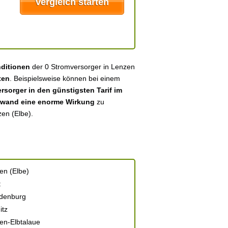
nditionen
der 0 Stromversorger in Lenzen
ten
. Beispielsweise können bei einem
sorger in den günstigsten Tarif im
fwand eine enorme Wirkung
zu
zen (Elbe).
en (Elbe)
t
denburg
itz
en-Elbtalaue