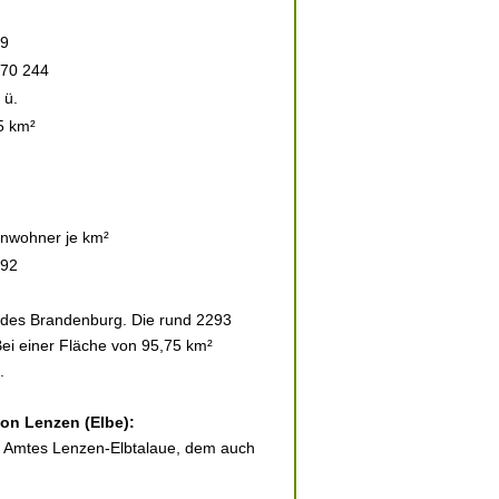
9
 70 244
 ü.
5 km²
inwohner je km²
92
ndes Brandenburg. Die rund 2293
Bei einer Fläche von 95,75 km²
.
von Lenzen (Elbe):
des Amtes Lenzen-Elbtalaue, dem auch