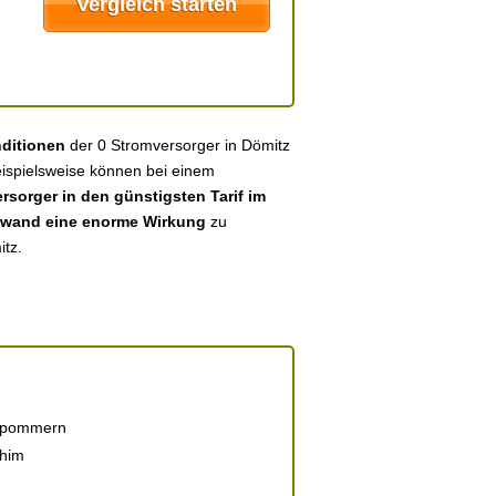
nditionen
der 0 Stromversorger in Dömitz
eispielsweise können bei einem
sorger in den günstigsten Tarif im
fwand eine enorme Wirkung
zu
itz.
rpommern
chim