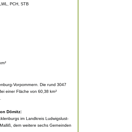
 LWL, PCH, STB
 km²
lenburg-Vorpommern. Die rund 3047
Bei einer Fläche von 60,38 km²
.
von Dömitz:
cklenburgs im Landkreis Ludwigslust-
z-Malliß, dem weitere sechs Gemeinden