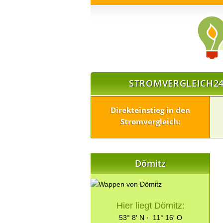
STROMVERGLEICH24
Direkteinstieg in den
Stromvergleich:
Dömitz
Hier liegt Dömitz:
53° 8′ N · 11° 16′ O