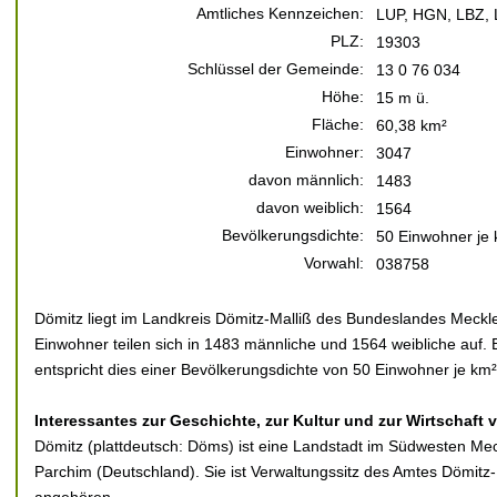
Amtliches Kennzeichen:
LUP, HGN, LBZ,
PLZ:
19303
Schlüssel der Gemeinde:
13 0 76 034
Höhe:
15 m ü.
Fläche:
60,38 km²
Einwohner:
3047
davon männlich:
1483
davon weiblich:
1564
Bevölkerungsdichte:
50 Einwohner je
Vorwahl:
038758
Dömitz liegt im Landkreis Dömitz-Malliß des Bundeslandes Meck
Einwohner teilen sich in 1483 männliche und 1564 weibliche auf. 
entspricht dies einer Bevölkerungsdichte von 50 Einwohner je km²
Interessantes zur Geschichte, zur Kultur und zur Wirtschaft 
Dömitz (plattdeutsch: Döms) ist eine Landstadt im Südwesten Me
Parchim (Deutschland). Sie ist Verwaltungssitz des Amtes Dömit