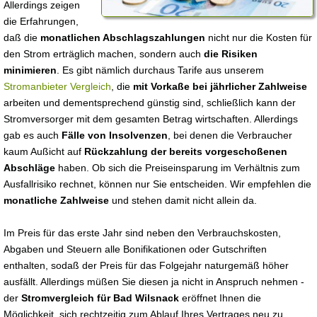
Allerdings zeigen
die Erfahrungen,
daß die
monatlichen Abschlagszahlungen
nicht nur die Kosten für
den Strom erträglich machen, sondern auch
die Risiken
minimieren
. Es gibt nämlich durchaus Tarife aus unserem
Stromanbieter Vergleich
, die
mit Vorkaße bei jährlicher Zahlweise
arbeiten und dementsprechend günstig sind, schließlich kann der
Stromversorger mit dem gesamten Betrag wirtschaften. Allerdings
gab es auch
Fälle von Insolvenzen
, bei denen die Verbraucher
kaum Außicht auf
Rückzahlung der bereits vorgeschoßenen
Abschläge
haben. Ob sich die Preiseinsparung im Verhältnis zum
Ausfallrisiko rechnet, können nur Sie entscheiden. Wir empfehlen die
monatliche Zahlweise
und stehen damit nicht allein da.
Im Preis für das erste Jahr sind neben den Verbrauchskosten,
Abgaben und Steuern alle Bonifikationen oder Gutschriften
enthalten, sodaß der Preis für das Folgejahr naturgemäß höher
ausfällt. Allerdings müßen Sie diesen ja nicht in Anspruch nehmen -
der
Stromvergleich für Bad Wilsnack
eröffnet Ihnen die
Möglichkeit, sich rechtzeitig zum Ablauf Ihres Vertrages neu zu