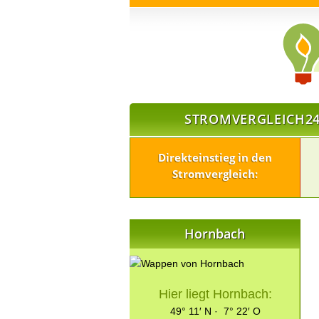
STROMVERGLEICH24
Direkteinstieg in den
Stromvergleich:
Hornbach
Hier liegt Hornbach:
49° 11′ N · 7° 22′ O