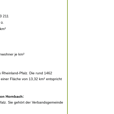
0 211
 ü.
 km²
inwohner je km²
 Rheinland-Pfalz. Die rund 1462
 einer Fläche von 13,32 km² entspricht
 von Hornbach:
pfalz. Sie gehört der Verbandsgemeinde