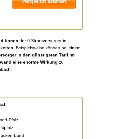
nditionen
der 0 Stromversorger in
keiten
. Beispielsweise können bei einem
sorger in den günstigsten Tarif im
fwand eine enorme Wirkung
zu
nbach.
ach
and-Pfalz
stpfalz
rücken-Land