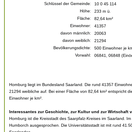
Schlüssel der Gemeinde:
10 0 45 114
Höhe:
233 m ü.
Fläche:
82,64 km²
Einwohner:
41357
davon männlich:
20063
davon weiblich:
21294
Bevölkerungsdichte:
500 Einwohner je k
Vorwahl:
06841, 06848 (Einö
Homburg liegt im Bundesland Saarland. Die rund 41357 Einwohner
21294 weibliche auf. Bei einer Fläche von 82,64 km² entspricht d
Einwohner je km².
Interessantes zur Geschichte, zur Kultur und zur Wirtschaft
Homburg ist die Kreisstadt des Saarpfalz-Kreises im Saarland. Im
Humborch ausgesprochen. Die Universitätsstadt ist mit rund 41.50