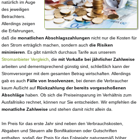
natürlich im Auge
des jeweiligen
Betrachters.
Allerdings zeigen
die Erfahrungen,
daß die
monatlichen Abschlagszahlungen
nicht nur die Kosten für
den Strom erträglich machen, sondern auch
die Risiken
minimieren
. Es gibt nämlich durchaus Tarife aus unserem
Stromanbieter Vergleich
, die
mit Vorkaße bei jährlicher Zahlweise
arbeiten und dementsprechend günstig sind, schließlich kann der
Stromversorger mit dem gesamten Betrag wirtschaften. Allerdings
gab es auch
Fälle von Insolvenzen
, bei denen die Verbraucher
kaum Außicht auf
Rückzahlung der bereits vorgeschoßenen
Abschläge
haben. Ob sich die Preiseinsparung im Verhältnis zum
Ausfallrisiko rechnet, können nur Sie entscheiden. Wir empfehlen die
monatliche Zahlweise
und stehen damit nicht allein da.
Im Preis für das erste Jahr sind neben den Verbrauchskosten,
Abgaben und Steuern alle Bonifikationen oder Gutschriften
enthalten, sodaß der Preis für das Folgejahr naturgemäß höher