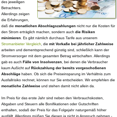
des jeweiligen
Betrachters.
Allerdings zeigen
die Erfahrungen,
daß die
monatlichen Abschlagszahlungen
nicht nur die Kosten für
den Strom erträglich machen, sondern auch
die Risiken
minimieren
. Es gibt nämlich durchaus Tarife aus unserem
Stromanbieter Vergleich
, die
mit Vorkaße bei jährlicher Zahlweise
arbeiten und dementsprechend günstig sind, schließlich kann der
Stromversorger mit dem gesamten Betrag wirtschaften. Allerdings
gab es auch
Fälle von Insolvenzen
, bei denen die Verbraucher
kaum Außicht auf
Rückzahlung der bereits vorgeschoßenen
Abschläge
haben. Ob sich die Preiseinsparung im Verhältnis zum
Ausfallrisiko rechnet, können nur Sie entscheiden. Wir empfehlen die
monatliche Zahlweise
und stehen damit nicht allein da.
Im Preis für das erste Jahr sind neben den Verbrauchskosten,
Abgaben und Steuern alle Bonifikationen oder Gutschriften
enthalten, sodaß der Preis für das Folgejahr naturgemäß höher
ausfällt. Allerdings müßen Sie diesen ja nicht in Anspruch nehmen -