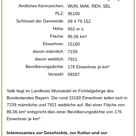
Amtliches Kennzeichen:
WUN, MAK, REH, SEL
PLZ:
95100
Schlüssel der Gemeinde:
09 4 79 152
Höhe:
562 m ü.
Fläche:
86,06 km²
Einwohner:
15160
davon männlich:
7239
davon weiblich:
7921
Bevölkerungsdichte:
176 Einwohner je km²
Vorwahl:
09287
Selb liegt im Landkreis Wunsiedel im Fichtelgebirge des
Bundeslandes Bayern. Die rund 15160 Einwohner teilen sich in
7239 männliche und 7921 weibliche auf. Bei einer Fläche von
86,06 km² entspricht dies einer Bevölkerungsdichte von 176
Einwohner je km².
Interessantes zur Geschichte, zur Kultur und zur