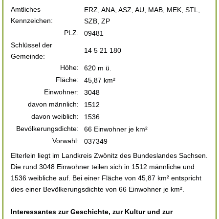
Amtliches
ERZ, ANA, ASZ, AU, MAB, MEK, STL,
Kennzeichen:
SZB, ZP
PLZ:
09481
Schlüssel der
14 5 21 180
Gemeinde:
Höhe:
620 m ü.
Fläche:
45,87 km²
Einwohner:
3048
davon männlich:
1512
davon weiblich:
1536
Bevölkerungsdichte:
66 Einwohner je km²
Vorwahl:
037349
Elterlein liegt im Landkreis Zwönitz des Bundeslandes Sachsen.
Die rund 3048 Einwohner teilen sich in 1512 männliche und
1536 weibliche auf. Bei einer Fläche von 45,87 km² entspricht
dies einer Bevölkerungsdichte von 66 Einwohner je km².
Interessantes zur Geschichte, zur Kultur und zur